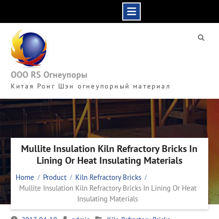
Skip
to
content
ООО RS Огнеупоры
Китая Ронг Шэн огнеупорный материал
Mullite Insulation Kiln Refractory Bricks In
Lining Or Heat Insulating Materials
Home
Product
Kiln Refractory Bricks
Mullite Insulation Kiln Refractory Bricks In Lining Or Heat
Insulating Materials