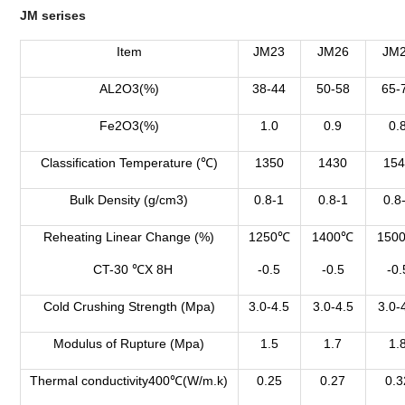
JM serises
Item
JM23
JM26
JM
AL2O3(%)
38-44
50-58
65-
Fe2O3(%)
1.0
0.9
0.
Classification Temperature (℃)
1350
1430
15
Bulk Density (g/cm3)
0.8-1
0.8-1
0.8
Reheating Linear Change (%)
1250℃
1400℃
150
CT-30 ℃X 8H
-0.5
-0.5
-0.
Cold Crushing Strength (Mpa)
3.0-4.5
3.0-4.5
3.0-
Modulus of Rupture (Mpa)
1.5
1.7
1.
Thermal conductivity400℃(W/m.k)
0.25
0.27
0.3