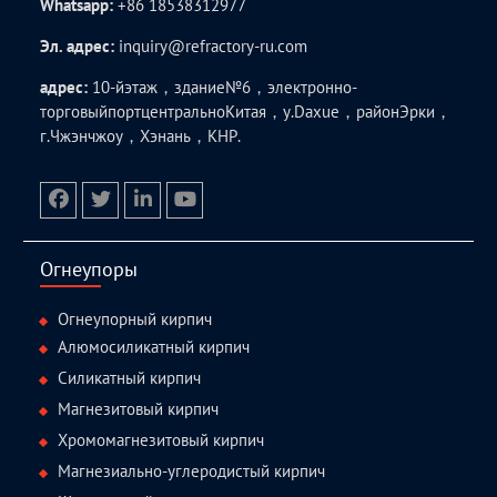
Whatsapp:
+86 18538312977
Эл. адрес:
inquiry@refractory-ru.com
адрес:
10-йэтаж，здание№6，электронно-
торговыйпортцентральноКитая，у.Daxue，районЭрки，
г.Чжэнчжоу，Хэнань，КНР.
facebook
twitter.com
linkedin
youtube
Огнеупоры
Огнеупорный кирпич
Алюмосиликатный кирпич
Силикатный кирпич
Магнезитовый кирпич
Хромомагнезитовый кирпич
Магнезиально-углеродистый кирпич