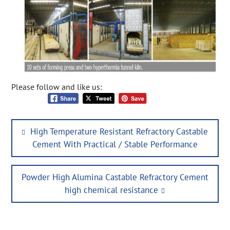
Please follow and like us:
Post
Previous
High Temperature Resistant Refractory Castable
navigation
post:
Cement With Practical / Stable Performance
Next
Powder High Alumina Castable Refractory Cement
post:
high chemical resistance