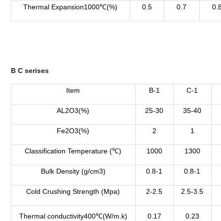
Thermal Expansion1000℃(%)
0.5
0.7
0.
B C serises
Item
B-1
C-1
AL2O3(%)
25-30
35-40
Fe2O3(%)
2
1
Classification Temperature (℃)
1000
1300
Bulk Density (g/cm3)
0.8-1
0.8-1
Cold Crushing Strength (Mpa)
2-2.5
2.5-3.5
Thermal conductivity400℃(W/m.k)
0.17
0.23