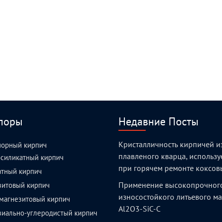
поры
Недавние Посты
Кристалличность кирпичей и
порный кирпич
плавленого кварца, использ
силикатный кирпич
при горячем ремонте коксов
атный кирпич
Применение высокопрочног
зитовый кирпич
износостойкого литьевого м
магнезитовый кирпич
Al2O3-SiC-C
зиально-углеродистый кирпич