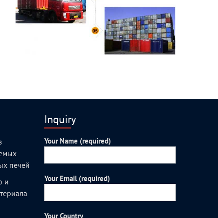
Inquiry
Your Name (required)
з
уемых
ых печей
Your Email (required)
о и
атериала
Your Country