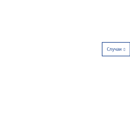
Next
Случаи
post: