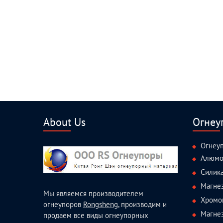
About Us
Огнеу
Огнеу
Алюмо
Силик
Магне
Мы являемся производителем
Хромо
огнеупоров
Rongsheng
, производим и
Магне
продаем все виды огнеупорных