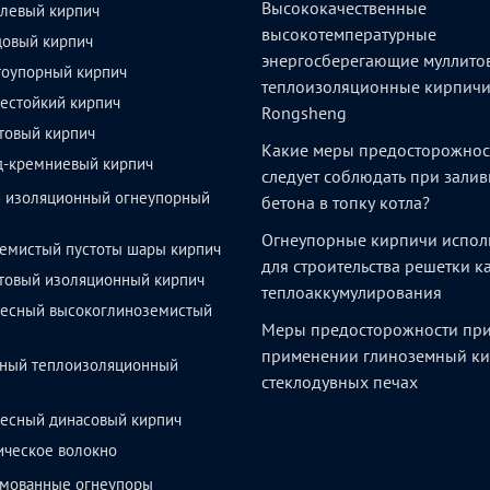
Высококачественные
левый кирпич
высокотемпературные
довый кирпич
энергосберегающие муллито
тоупорный кирпич
теплоизоляционные кирпич
естойкий кирпич
Rongsheng
товый кирпич
Какие меры предосторожнос
д-кремниевый кирпич
следует соблюдать при залив
й изоляционный огнеупорный
бетона в топку котла?
Огнеупорные кирпичи испол
емистый пустоты шары кирпич
для строительства решетки 
товый изоляционный кирпич
теплоаккумулирования
весный высокоглиноземистый
Меры предосторожности пр
применении глиноземный ки
ный теплоизоляционный
стеклодувных печах
весный динасовый кирпич
ическое волокно
мованные огнеупоры