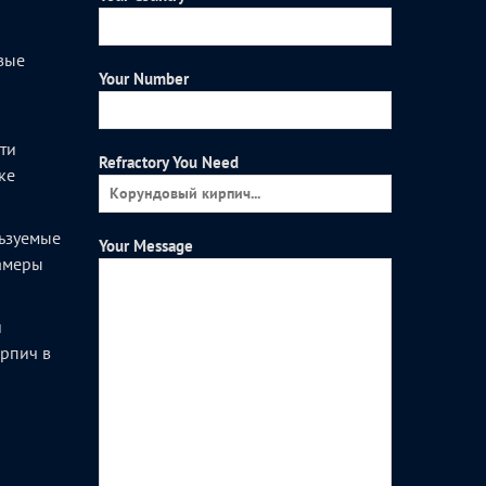
вые
Your Number
и
ти
Refractory You Need
ке
ьзуемые
Your Message
камеры
и
рпич в