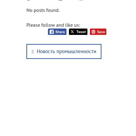
No posts found.
Please follow and like us:
Post
Previous
Новость промышленности
navigation
post: