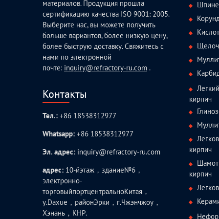
материалов. Продукция прошла
Шпине
сертификацию качества ISO 9001: 2005.
Корун
Выберите нас, вы можете получить
Кисло
больше вариантов, более низкую цену,
Щелоч
более быструю доставку. Свяжитесь с
нами по электронной
Мулли
почте:
inquiry@refractory-ru.com
.
Карби
Легки
Контакты
кирпич
Глиноз
Тел.:
+86 18538312977
Мулли
Whatsapp:
+86 18538312977
Легко
кирпич
Эл. адрес:
inquiry@refractory-ru.com
Шамот
адрес:
10-йэтаж，здание№6，
кирпич
электронно-
Легко
торговыйпортцентральноКитая，
Керам
у.Daxue，районЭрки，г.Чжэнчжоу，
Хэнань，КНР.
Нефор