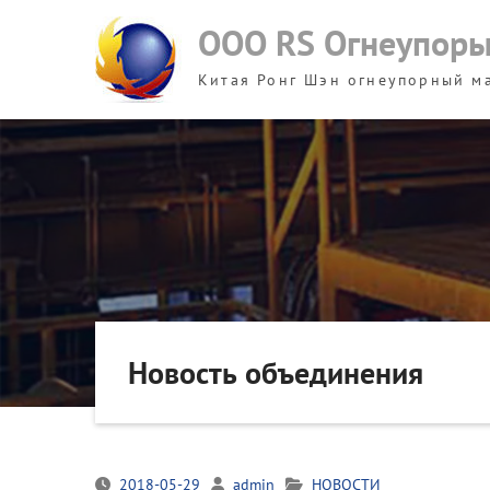
Skip
ООО RS Огнеупор
to
content
Китая Ронг Шэн огнеупорный м
Новость объединения
2018-05-29
admin
НОВОСТИ