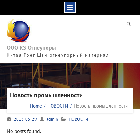
Skip
to
content
ООО RS Огнеупоры
Китая Ронг Шэн огнеупорный материал
Новость промышленности
Home
НОВОСТИ
Новость промышленности
2018-05-29
admin
НОВОСТИ
No posts found.