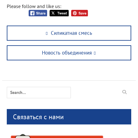
Please follow and like us:
Post
Previous
Силикатная смесь
navigation
post:
Next
Новость объединения
post:
Search
for:
Связаться с нами