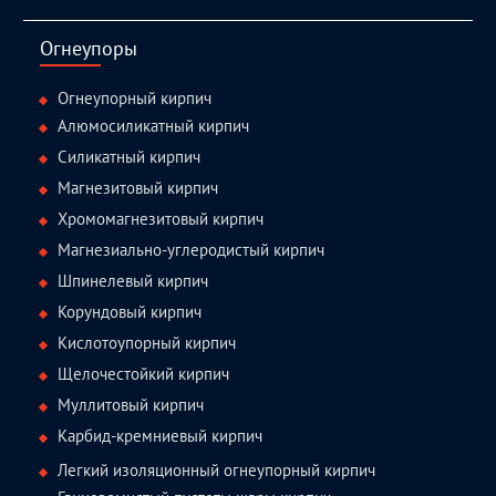
facebook
twitter.com
linkedin
youtube
Огнеупоры
Огнеупорный кирпич
Алюмосиликатный кирпич
Силикатный кирпич
Магнезитовый кирпич
Хромомагнезитовый кирпич
Магнезиально-углеродистый кирпич
Шпинелевый кирпич
Корундовый кирпич
Кислотоупорный кирпич
Щелочестойкий кирпич
Муллитовый кирпич
Карбид-кремниевый кирпич
Легкий изоляционный огнеупорный кирпич