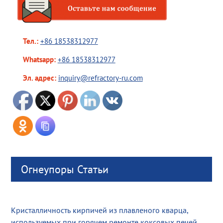
Тел.:
+86 18538312977
Whatsapp:
+86 18538312977
Эл. адрес:
inquiry@refractory-ru.com
Огнеупоры Статьи
Кристалличность кирпичей из плавленого кварца,
используемых при горячем ремонте коксовых печей