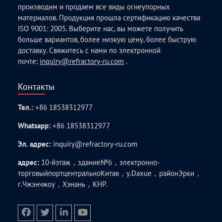
производим и продаем все виды огнеупорных
материалов. Продукция прошла сертификацию качества
ISO 9001: 2005. Выберите нас, вы можете получить
больше вариантов, более низкую цену, более быструю
доставку. Свяжитесь с нами по электронной
почте:
inquiry@refractory-ru.com
.
Контакты
Тел.:
+86 18538312977
Whatsapp:
+86 18538312977
Эл. адрес:
inquiry@refractory-ru.com
адрес:
10-йэтаж，здание№6，электронно-
торговыйпортцентральноКитая，у.Daxue，районЭрки，
г.Чжэнчжоу，Хэнань，КНР.