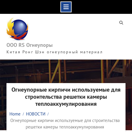
Skip
to
content
ООО RS Огнеупоры
Китая Ронг Шэн огнеупорный материал
Огнеупорные кирпичи используемые для
строительства решетки камеры
теплоаккумулирования
Home
НОВОСТИ
Огнеупорные кирпичи используемые для строительства
решетки камеры теплоаккумулирования