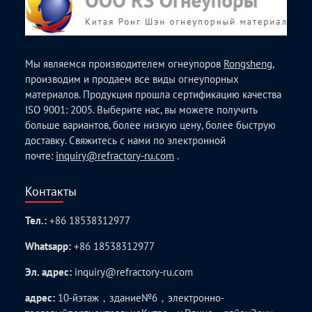
Мы являемся производителем огнеупоров
Rongsheng
,
производим и продаем все виды огнеупорных
материалов. Продукция прошла сертификацию качества
ISO 9001: 2005. Выберите нас, вы можете получить
больше вариантов, более низкую цену, более быструю
доставку. Свяжитесь с нами по электронной
почте:
inquiry@refractory-ru.com
.
Контакты
Тел.:
+86 18538312977
Whatsapp:
+86 18538312977
Эл. адрес:
inquiry@refractory-ru.com
адрес:
10-йэтаж，здание№6，электронно-