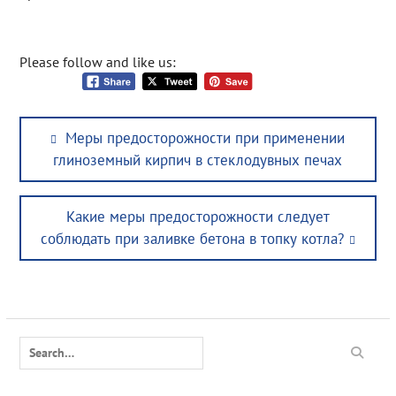
Please follow and like us:
Post
Previous
Меры предосторожности при применении
navigation
post:
глиноземный кирпич в стеклодувных печах
Next
Какие меры предосторожности следует
post:
соблюдать при заливке бетона в топку котла?
Search
for: