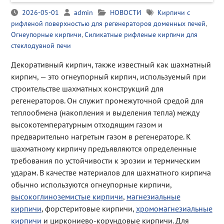
2026-05-01
admin
НОВОСТИ
Кирпичи с
рифленой поверхностью для регенераторов доменных печей
,
Огнеупорные кирпичи
,
Силикатные рифленые кирпичи для
стеклодувной печи
Декоративный кирпич, также известный как шахматный
кирпич, — это огнеупорный кирпич, используемый при
строительстве шахматных конструкций для
регенераторов. Он служит промежуточной средой для
теплообмена (накопления и выделения тепла) между
высокотемпературным отходящим газом и
предварительно нагретым газом в регенераторе. К
шахматному кирпичу предъявляются определенные
требования по устойчивости к эрозии и термическим
ударам. В качестве материалов для шахматного кирпича
обычно используются огнеупорные кирпичи,
высокоглиноземистые кирпичи
,
магнезиальные
кирпичи
, форстеритовые кирпичи,
хромомагнезиальные
кирпичи
и циркониево-корундовые кирпичи. Для