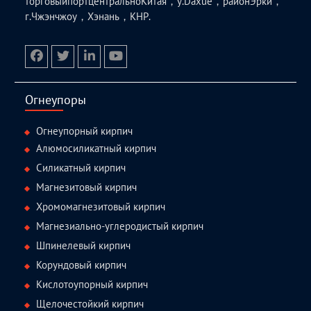
торговыйпортцентральноКитая，у.Daxue，районЭрки，
г.Чжэнчжоу，Хэнань，КНР.
facebook
twitter.com
linkedin
youtube
Огнеупоры
Огнеупорный кирпич
Алюмосиликатный кирпич
Силикатный кирпич
Магнезитовый кирпич
Хромомагнезитовый кирпич
Магнезиально-углеродистый кирпич
Шпинелевый кирпич
Корундовый кирпич
Кислотоупорный кирпич
Щелочестойкий кирпич