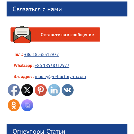
Связаться с нами
Тел.:
+86 18538312977
Whatsapp:
+86 18538312977
Эл. адрес:
inquiry@refractory-ru.com
Огнеупоры Статьи