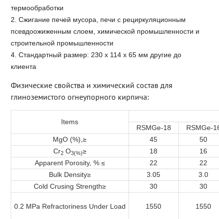
термообработки
2. Сжигание печей мусора, печи с рециркуляционным
псевдоожиженным слоем, химической промышленности и
строительной промышленности
4. Стандартный размер: 230 x 114 x 65 мм другие до
клиента
Физические свойства и химический состав для
глиноземистого огнеупорного кирпича:
Items
RSMGe-18
RSMGe-1
MgO (%),≥
45
50
Cr
O
≥
18
16
2
3(%)
Apparent Porosity, % ≤
22
22
Bulk Density
≥
3.05
3.0
Cold Crusing Strength
≥
30
30
0.2 MPa Refractoriness Under Load
1550
1550