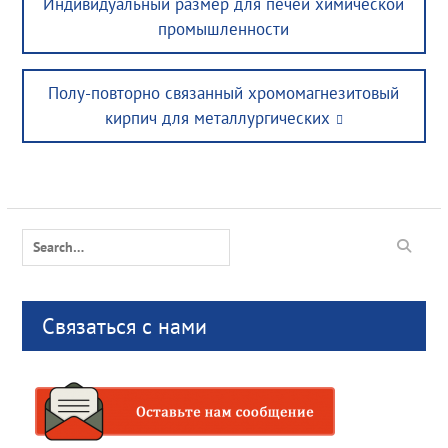
Индивидуальный размер для печей химической
промышленности
Next
Полу-повторно связанный хромомагнезитовый
post:
кирпич для металлургических
Search
for:
Связаться с нами