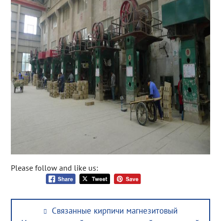
Please follow and like us:
Post
Previous
Связанные кирпичи магнезитовый
navigation
post: