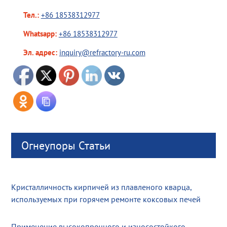
Тел.:
+86 18538312977
Whatsapp:
+86 18538312977
Эл. адрес:
inquiry@refractory-ru.com
Огнеупоры Статьи
Кристалличность кирпичей из плавленого кварца,
используемых при горячем ремонте коксовых печей
Применение высокопрочного и износостойкого