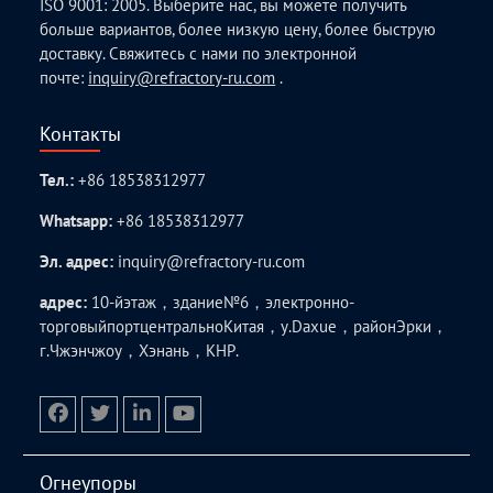
ISO 9001: 2005. Выберите нас, вы можете получить
больше вариантов, более низкую цену, более быструю
доставку. Свяжитесь с нами по электронной
почте:
inquiry@refractory-ru.com
.
Контакты
Тел.:
+86 18538312977
Whatsapp:
+86 18538312977
Эл. адрес:
inquiry@refractory-ru.com
адрес:
10-йэтаж，здание№6，электронно-
торговыйпортцентральноКитая，у.Daxue，районЭрки，
г.Чжэнчжоу，Хэнань，КНР.
facebook
twitter.com
linkedin
youtube
Огнеупоры