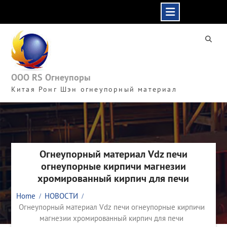
Skip
to
content
ООО RS Огнеупоры
Китая Ронг Шэн огнеупорный материал
Огнеупорный материал Vdz печи
огнеупорные кирпичи магнезии
хромированный кирпич для печи
Home
НОВОСТИ
Огнеупорный материал Vdz печи огнеупорные кирпичи
магнезии хромированный кирпич для печи