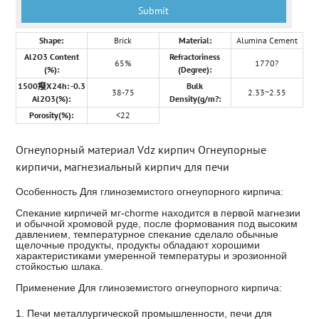
Shape:
Brick
Material:
Alumina Cement
Al2O3 Content
Refractoriness
65%
1770?
(%):
(Degree):
1500癈X24h: -0.3
Bulk
38-75
2.33~2.55
Al2O3(%):
Density(g/m?:
Porosity(%):
<22
Огнеупорный материал Vdz кирпич Огнеупорные
кирпичи, магнезиальный кирпич для печи
Особенность Для глиноземистого огнеупорного кирпича:
Спекание кирпичей мг-chorme находится в первой магнезии
и обычной хромовой руде, после формования под высоким
давлением, температурное спекание сделало обычные
щелочные продукты, продукты обладают хорошими
характеристиками умеренной температуры и эрозионной
стойкостью шлака.
Применение Для глиноземистого огнеупорного кирпича:
1. Печи металлургической промышленности, печи для