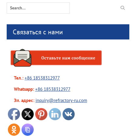
Search
for:
Связаться с нами
Тел.:
+86 18538312977
Whatsapp:
+86 18538312977
Эл. адрес:
inquiry@refractory-ru.com