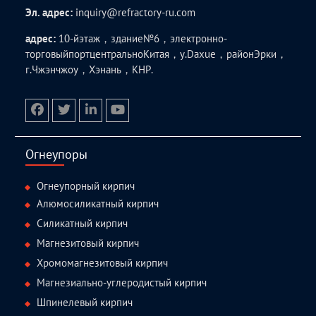
Эл. адрес:
inquiry@refractory-ru.com
адрес:
10-йэтаж，здание№6，электронно-
торговыйпортцентральноКитая，у.Daxue，районЭрки，
г.Чжэнчжоу，Хэнань，КНР.
facebook
twitter.com
linkedin
youtube
Огнеупоры
Огнеупорный кирпич
Алюмосиликатный кирпич
Силикатный кирпич
Магнезитовый кирпич
Хромомагнезитовый кирпич
Магнезиально-углеродистый кирпич
Шпинелевый кирпич