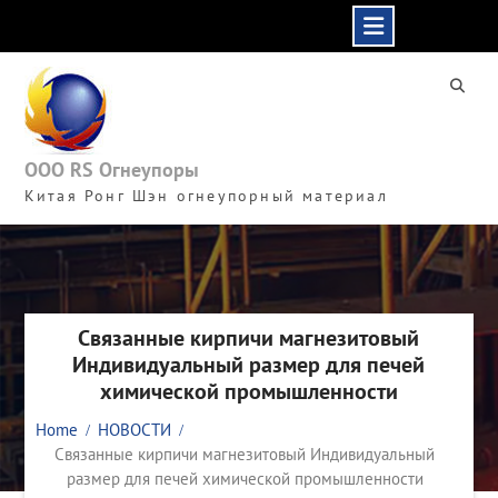
Skip
to
content
ООО RS Огнеупоры
Китая Ронг Шэн огнеупорный материал
Связанные кирпичи магнезитовый
Индивидуальный размер для печей
химической промышленности
Home
НОВОСТИ
Связанные кирпичи магнезитовый Индивидуальный
размер для печей химической промышленности