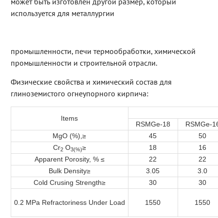
может быть изготовлен другой размер, который
используется для металлургии
промышленности, печи термообработки, химической
промышленности и строительной отрасли.
Физические свойства и химический состав для
глиноземистого огнеупорного кирпича:
Items
RSMGe-18
RSMGe-1
MgO (%),≥
45
50
Cr
O
≥
18
16
2
3(%)
Apparent Porosity, % ≤
22
22
Bulk Density
≥
3.05
3.0
Cold Crusing Strength
≥
30
30
0.2 MPa Refractoriness Under Load
1550
1550