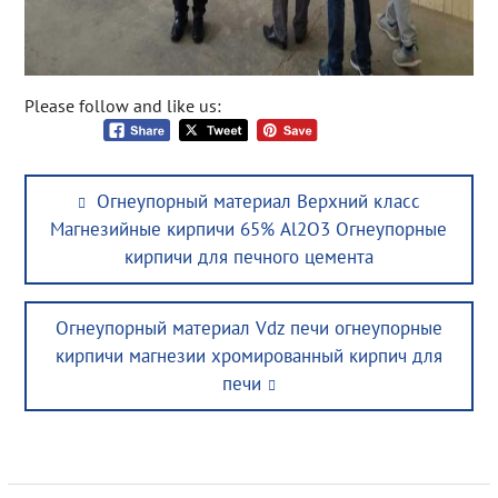
Please follow and like us:
Post
Previous
Огнеупорный материал Верхний класс
navigation
post:
Магнезийные кирпичи 65% Al2O3 Огнеупорные
кирпичи для печного цемента
Next
Огнеупорный материал Vdz печи огнеупорные
post:
кирпичи магнезии хромированный кирпич для
печи