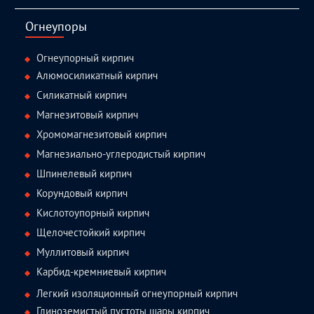
facebook
twitter.com
linkedin
youtube
Огнеупоры
Огнеупорный кирпич
Алюмосиликатный кирпич
Силикатный кирпич
Магнезитовый кирпич
Хромомагнезитовый кирпич
Магнезиально-углеродистый кирпич
Шпинелевый кирпич
Корундовый кирпич
Кислотоупорный кирпич
Щелочестойкий кирпич
Муллитовый кирпич
Карбид-кремниевый кирпич
Легкий изоляционный огнеупорный кирпич
Глиноземистый пустоты шары кирпич