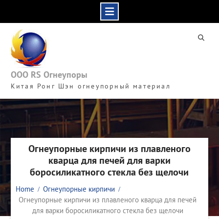
Skip
to
content
ООО RS Огнеупоры
Китая Ронг Шэн огнеупорный материал
Огнеупорные кирпичи из плавленого
кварца для печей для варки
боросиликатного стекла без щелочи
Home
Огнеупорные кирпичи
Огнеупорные кирпичи из плавленого кварца для печей
для варки боросиликатного стекла без щелочи