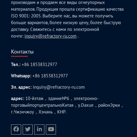
производим и продаем все виды огнеупорных
материалов. Продукция прошла сертификацию качества
ISO 9001: 2005. Выберите нас, вы можете получить
больше вариантов, более низкую цену, более быструю
доставку. Свяжитесь с нами по электронной
почте:
inquiry@refractory-ru.com
.
Контакты
Тел.:
+86 18538312977
Whatsapp:
+86 18538312977
Эл. адрес:
inquiry@refractory-ru.com
адрес:
10-йэтаж，здание№6，электронно-
торговыйпортцентральноКитая，у.Daxue，районЭрки，
г.Чжэнчжоу，Хэнань，КНР.