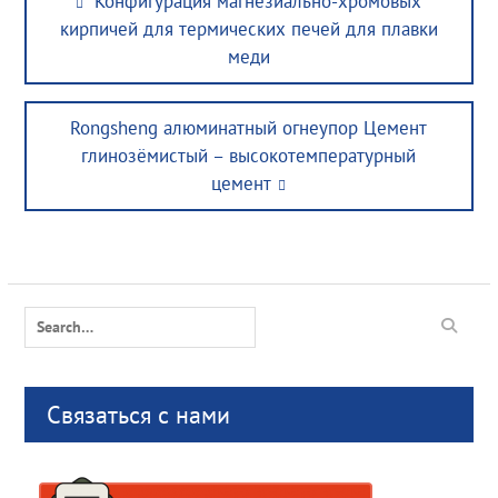
Конфигурация магнезиально-хромовых
navigation
post:
кирпичей для термических печей для плавки
меди
Next
Rongsheng алюминатный огнеупор Цемент
post:
глинозёмистый – высокотемпературный
цемент
Search
for:
Связаться с нами