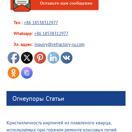
Тел.:
+86 18538312977
Whatsapp:
+86 18538312977
Эл. адрес:
inquiry@refractory-ru.com
Огнеупоры Статьи
Кристалличность кирпичей из плавленого кварца,
используемых при горячем ремонте коксовых печей