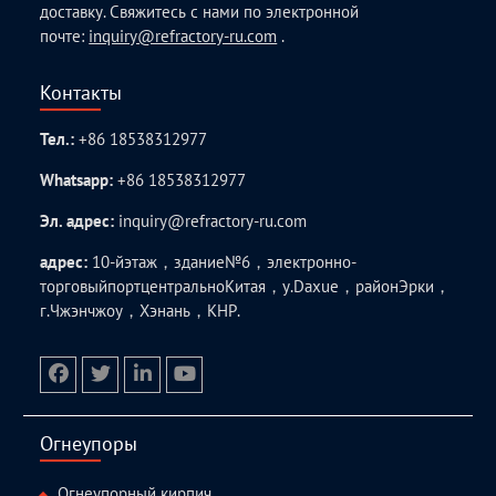
доставку. Свяжитесь с нами по электронной
почте:
inquiry@refractory-ru.com
.
Контакты
Тел.:
+86 18538312977
Whatsapp:
+86 18538312977
Эл. адрес:
inquiry@refractory-ru.com
адрес:
10-йэтаж，здание№6，электронно-
торговыйпортцентральноКитая，у.Daxue，районЭрки，
г.Чжэнчжоу，Хэнань，КНР.
facebook
twitter.com
linkedin
youtube
Огнеупоры
Огнеупорный кирпич