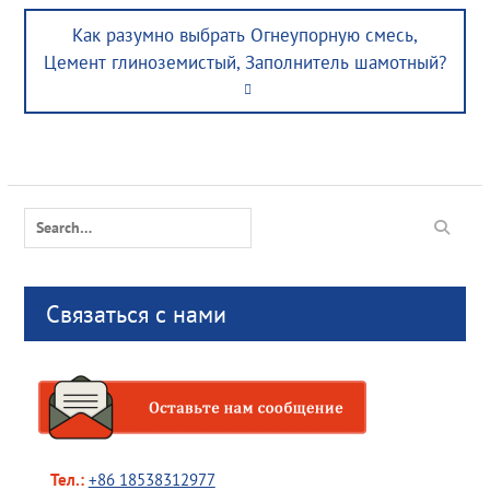
Next
Как разумно выбрать Огнеупорную смесь,
post:
Цемент глиноземистый, Заполнитель шамотный?
Search
for:
Связаться с нами
Тел.:
+86 18538312977