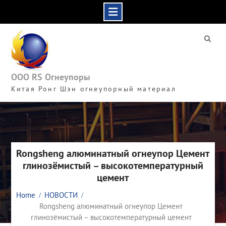
Skip
to
content
ООО RS Огнеупоры
Китая Ронг Шэн огнеупорный материал
Rongsheng алюминатный огнеупор Цемент
глинозёмистый – высокотемпературный
цемент
Home
НОВОСТИ
Rongsheng алюминатный огнеупор Цемент
глинозёмистый – высокотемпературный цемент