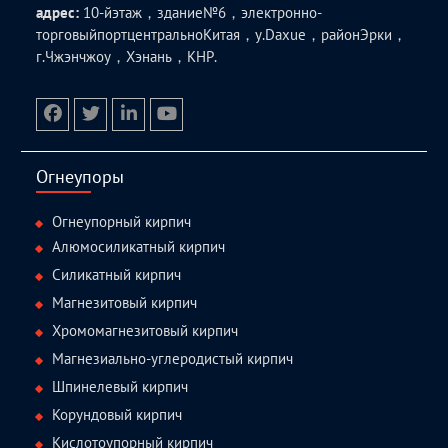
адрес:
10-йэтаж，здание№6，электронно-
торговыйпортцентральноКитая，у.Daxue，районЭрки，
г.Чжэнчжоу，Хэнань，КНР.
facebook
twitter.com
linkedin
youtube
Огнеупоры
Огнеупорный кирпич
Алюмосиликатный кирпич
Силикатный кирпич
Магнезитовый кирпич
Хромомагнезитовый кирпич
Магнезиально-углеродистый кирпич
Шпинелевый кирпич
Корундовый кирпич
Кислотоупорный кирпич