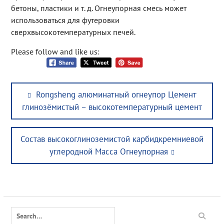
бетоны, пластики и т. д. Огнеупорная смесь может
использоваться для футеровки
сверхвысокотемпературных печей.
Please follow and like us:
Post
Previous
Rongsheng алюминатный огнеупор Цемент
navigation
post:
глинозёмистый – высокотемпературный цемент
Next
Состав высокоглиноземистой карбидкремниевой
post:
углеродной Масса Огнеупорная
Search
for: