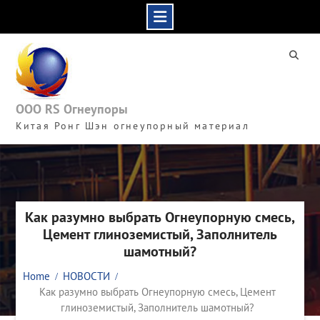
Skip
to
content
ООО RS Огнеупоры
Китая Ронг Шэн огнеупорный материал
Как разумно выбрать Огнеупорную смесь,
Цемент глиноземистый, Заполнитель
шамотный?
Home
НОВОСТИ
Как разумно выбрать Огнеупорную смесь, Цемент
глиноземистый, Заполнитель шамотный?