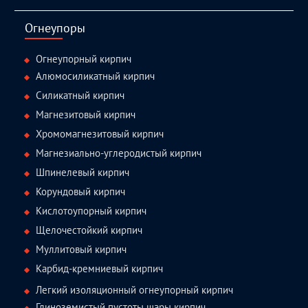
facebook
twitter.com
linkedin
youtube
Огнеупоры
Огнеупорный кирпич
Алюмосиликатный кирпич
Силикатный кирпич
Магнезитовый кирпич
Хромомагнезитовый кирпич
Магнезиально-углеродистый кирпич
Шпинелевый кирпич
Корундовый кирпич
Кислотоупорный кирпич
Щелочестойкий кирпич
Муллитовый кирпич
Карбид-кремниевый кирпич
Легкий изоляционный огнеупорный кирпич
Глиноземистый пустоты шары кирпич