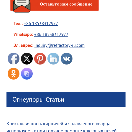
Тел.:
+86 18538312977
Whatsapp:
+86 18538312977
Эл. адрес:
inquiry@refractory-ru.com
Огнеупоры Статьи
Кристалличность кирпичей из плавленого кварца,
используемых при горячем ремонте коксовых печей