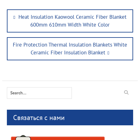
Post
Previous
Heat Insulation Kaowool Ceramic Fiber Blanket
navigation
post:
600mm 610mm Width White Color
Next
Fire Protection Thermal Insulation Blankets White
post:
Ceramic Fiber Insulation Blanket
Search
for:
Связаться с нами