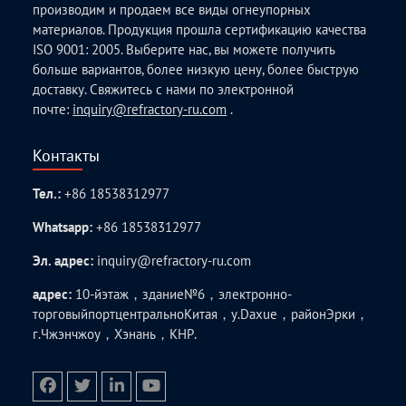
производим и продаем все виды огнеупорных
материалов. Продукция прошла сертификацию качества
ISO 9001: 2005. Выберите нас, вы можете получить
больше вариантов, более низкую цену, более быструю
доставку. Свяжитесь с нами по электронной
почте:
inquiry@refractory-ru.com
.
Контакты
Тел.:
+86 18538312977
Whatsapp:
+86 18538312977
Эл. адрес:
inquiry@refractory-ru.com
адрес:
10-йэтаж，здание№6，электронно-
торговыйпортцентральноКитая，у.Daxue，районЭрки，
г.Чжэнчжоу，Хэнань，КНР.