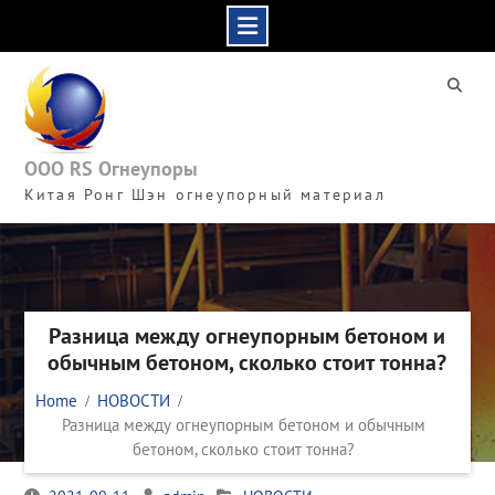
Skip
to
content
ООО RS Огнеупоры
Китая Ронг Шэн огнеупорный материал
Разница между огнеупорным бетоном и
обычным бетоном, сколько стоит тонна?
Home
НОВОСТИ
Разница между огнеупорным бетоном и обычным
бетоном, сколько стоит тонна?