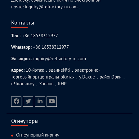
почте:
inquiry@refractory-ru.com
.
Контакты
Тел.:
+86 18538312977
Whatsapp:
+86 18538312977
Эл. адрес:
inquiry@refractory-ru.com
адрес:
10-йэтаж，здание№6，электронно-
торговыйпортцентральноКитая，у.Daxue，районЭрки，
г.Чжэнчжоу，Хэнань，КНР.
facebook
twitter.com
linkedin
youtube
Огнеупоры
Огнеупорный кирпич