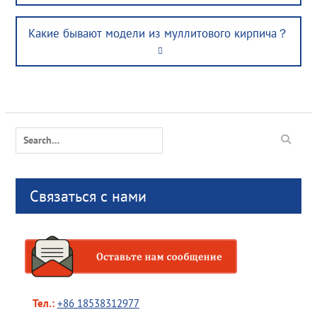
post:
Next
Какие бывают модели из муллитового кирпича？
post:
Search
for:
Связаться с нами
Тел.:
+86 18538312977