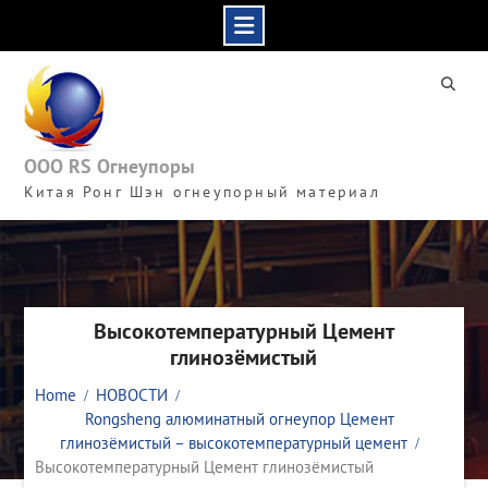
Skip
to
content
ООО RS Огнеупоры
Китая Ронг Шэн огнеупорный материал
Высокотемпературный Цемент
глинозёмистый
Home
НОВОСТИ
Rongsheng алюминатный огнеупор Цемент
глинозёмистый – высокотемпературный цемент
Высокотемпературный Цемент глинозёмистый