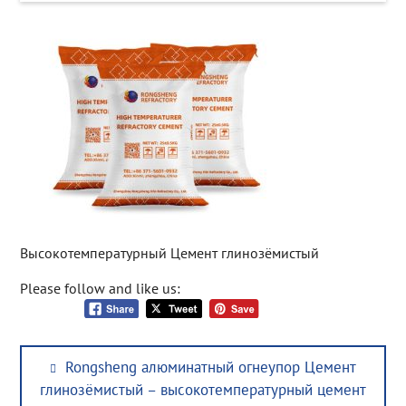
Высокотемпературный Цемент глинозёмистый
Please follow and like us:
Post
Previous
Rongsheng алюминатный огнеупор Цемент
navigation
post:
глинозёмистый – высокотемпературный цемент