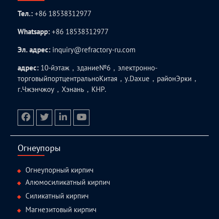
Тел.:
+86 18538312977
Whatsapp:
+86 18538312977
Эл. адрес:
inquiry@refractory-ru.com
адрес:
10-йэтаж，здание№6，электронно-
торговыйпортцентральноКитая，у.Daxue，районЭрки，
г.Чжэнчжоу，Хэнань，КНР.
facebook
twitter.com
linkedin
youtube
Огнеупоры
Огнеупорный кирпич
Алюмосиликатный кирпич
Силикатный кирпич
Магнезитовый кирпич