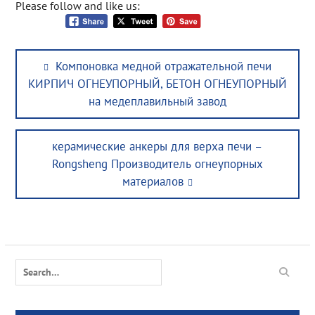
Please follow and like us:
Post
Previous
Компоновка медной отражательной печи
navigation
post:
КИРПИЧ ОГНЕУПОРНЫЙ, БЕТОН ОГНЕУПОРНЫЙ
на медеплавильный завод
Next
керамические анкеры для верха печи –
post:
Rongsheng Производитель огнеупорных
материалов
Search
for: