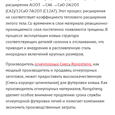
расширения Al2O3 →CA6 →CaO·2Al2O3
(CA2)/12CaO·7Al2O3 (C12A7). Этот процесс расширения
не соответствует коэффициенту теплового расширения
литого тела. Со временем в слое материала реакционно-
проницаемого слоя постепенно появляются трещины. В
процессе эксплуатации ковша структура
соответствующих деталей склонна к отслаиванию, что
приводит к внедрению в расплавленную сталь
инородных включений крупных размеров.
Производитель
огнеупорных Смесь Rongsheng
, как
мощный производитель и продавец огнеупорных
заготовок, может предоставить высококачественную
[Смесь корундо-шпинельная] для футеровки ковша. Как
производитель огнеупорных материалов, Rongsheng
уделяет особое внимание продлению срока службы
огнеупорной футеровки печей и помогает компаниям
экономить производственные затраты.