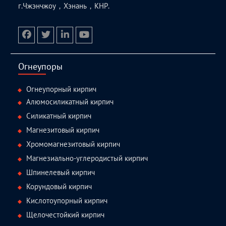
г.Чжэнчжоу，Хэнань，КНР.
facebook
twitter.com
linkedin
youtube
Огнеупоры
Огнеупорный кирпич
Алюмосиликатный кирпич
Силикатный кирпич
Магнезитовый кирпич
Хромомагнезитовый кирпич
Магнезиально-углеродистый кирпич
Шпинелевый кирпич
Корундовый кирпич
Кислотоупорный кирпич
Щелочестойкий кирпич