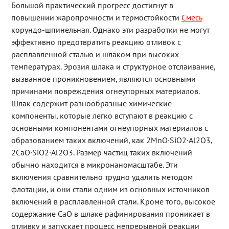
Большой практический прогресс достигнут в
повышении жаропрочности и термостойкости
Смесь
корундо-шпинельная. Однако эти разработки не могут
эффективно предотвратить реакцию отливок с
расплавленной сталью и шлаком при высоких
температурах. Эрозия шлака и структурное отслаивание,
вызванное проникновением, являются основными
причинами повреждения огнеупорных материалов.
Шлак содержит разнообразные химические
компоненты, которые легко вступают в реакцию с
основными компонентами огнеупорных материалов с
образованием таких включений, как 2MnO·SiO2·Al2O3,
2CaO·SiO2·Al2O3. Размер частиц таких включений
обычно находится в микронаномасштабе. Эти
включения сравнительно трудно удалить методом
флотации, и они стали одним из основных источников
включений в расплавленной стали. Кроме того, высокое
содержание CaO в шлаке рафинирования проникает в
отливку и запускает процесс непрерывной реакции