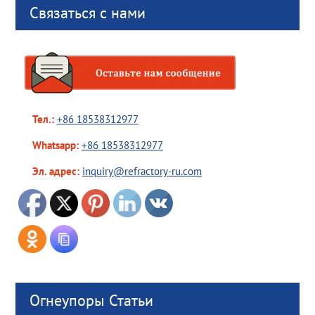
Связаться с нами
Тел.:
+86 18538312977
Whatsapp:
+86 18538312977
Эл. адрес:
inquiry@refractory-ru.com
Огнеупоры Статьи