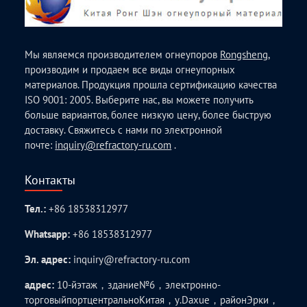
Мы являемся производителем огнеупоров
Rongsheng
,
производим и продаем все виды огнеупорных
материалов. Продукция прошла сертификацию качества
ISO 9001: 2005. Выберите нас, вы можете получить
больше вариантов, более низкую цену, более быструю
доставку. Свяжитесь с нами по электронной
почте:
inquiry@refractory-ru.com
.
Контакты
Тел.:
+86 18538312977
Whatsapp:
+86 18538312977
Эл. адрес:
inquiry@refractory-ru.com
адрес:
10-йэтаж，здание№6，электронно-
торговыйпортцентральноКитая，у.Daxue，районЭрки，