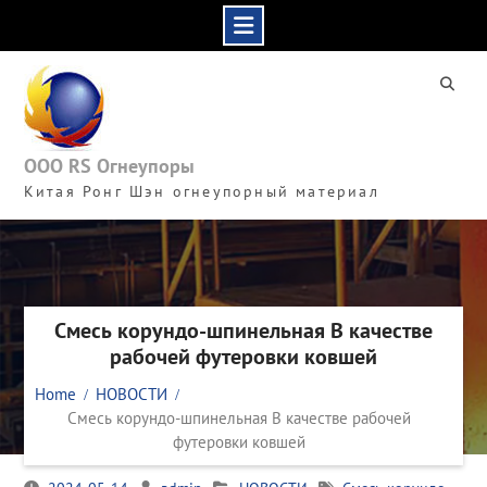
Skip
to
content
ООО RS Огнеупоры
Китая Ронг Шэн огнеупорный материал
Смесь корундо-шпинельная В качестве
рабочей футеровки ковшей
Home
НОВОСТИ
Смесь корундо-шпинельная В качестве рабочей
футеровки ковшей