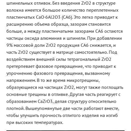
шпинельных отливок. Без введения ZrO2 в структуре
волокна имеется большое количество переплетенных
пластинчатых CaO·6Al2O3 (СА6). Это легко приводит к
расширению объема образца, зазорам становится
больше, а между пластинчатыми зазорами CA6 остаются
частицы оксида алюминия и шпинели. При добавлении
9% массовой доли ZrO2 продукция СА6 снижается, и
часть ZrO2 существует в матрице самостоятельно. Под
воздействием внешней силы тетрагональный ZrO2
претерпевает фазовое превращение, что приводит к
упрочнению фазового превращения, вызванному
напряжением. В то же время микротрещины,
образующиеся на частицах ZrO2, могут также поглощать
основные трещины в отливке. Другая часть реагирует с
образованием CaZrO3, делая структуру относительно
плотной. Вышеупомянутые две части работают вместе,
чтобы улучшить прочность отлитого изделия на изгиб
при высоких температурах.