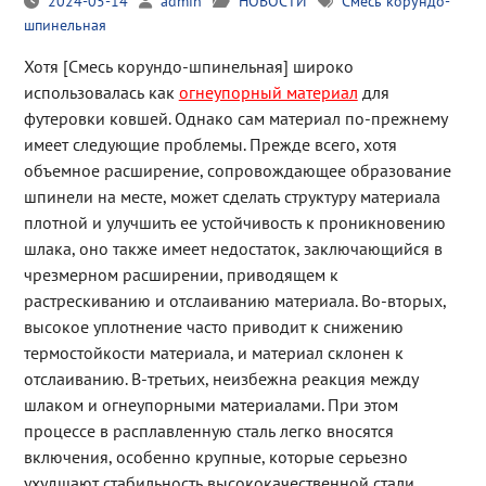
2024-05-14
admin
НОВОСТИ
Смесь корундо-
шпинельная
Хотя [Смесь корундо-шпинельная] широко
использовалась как
огнеупорный материал
для
футеровки ковшей. Однако сам материал по-прежнему
имеет следующие проблемы. Прежде всего, хотя
объемное расширение, сопровождающее образование
шпинели на месте, может сделать структуру материала
плотной и улучшить ее устойчивость к проникновению
шлака, оно также имеет недостаток, заключающийся в
чрезмерном расширении, приводящем к
растрескиванию и отслаиванию материала. Во-вторых,
высокое уплотнение часто приводит к снижению
термостойкости материала, и материал склонен к
отслаиванию. В-третьих, неизбежна реакция между
шлаком и огнеупорными материалами. При этом
процессе в расплавленную сталь легко вносятся
включения, особенно крупные, которые серьезно
ухудшают стабильность высококачественной стали.