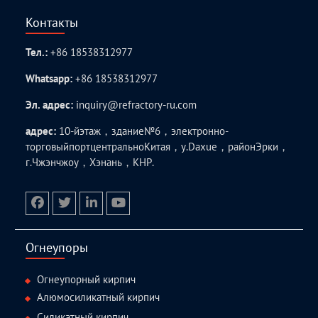
Контакты
Тел.:
+86 18538312977
Whatsapp:
+86 18538312977
Эл. адрес:
inquiry@refractory-ru.com
адрес:
10-йэтаж，здание№6，электронно-
торговыйпортцентральноКитая，у.Daxue，районЭрки，
г.Чжэнчжоу，Хэнань，КНР.
facebook
twitter.com
linkedin
youtube
Огнеупоры
Огнеупорный кирпич
Алюмосиликатный кирпич
Силикатный кирпич