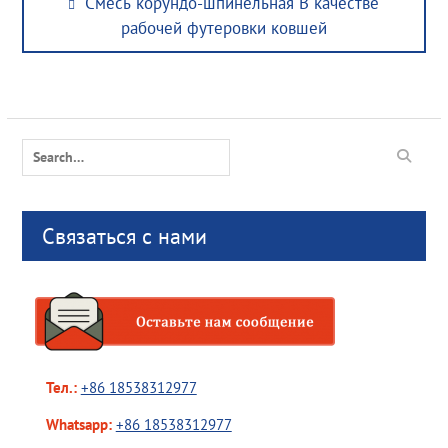
Previous
Смесь корундо-шпинельная В качестве
navigation
post:
рабочей футеровки ковшей
Search
for:
Связаться с нами
Тел.:
+86 18538312977
Whatsapp:
+86 18538312977