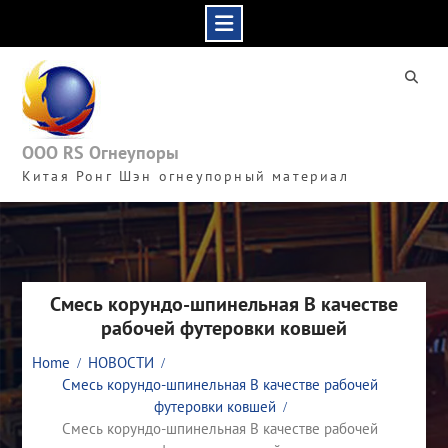
Skip
to
content
ООО RS Огнеупоры
Китая Ронг Шэн огнеупорный материал
Смесь корундо-шпинельная В качестве
рабочей футеровки ковшей
Home
НОВОСТИ
Смесь корундо-шпинельная В качестве рабочей
футеровки ковшей
Смесь корундо-шпинельная В качестве рабочей