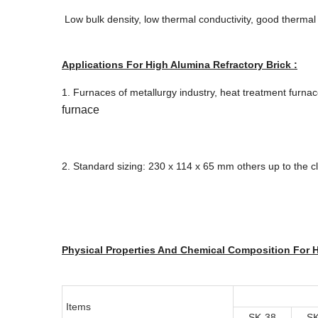
Low bulk density, low thermal conductivity, good therma
Applications For High Alumina Refractory Brick :
1. Furnaces of metallurgy industry, heat treatment furnac
furnace
2. Standard sizing: 230 x 114 x 65 mm others up to the cli
Physical Properties And Chemical Composition For H
Items
SK-38
SK