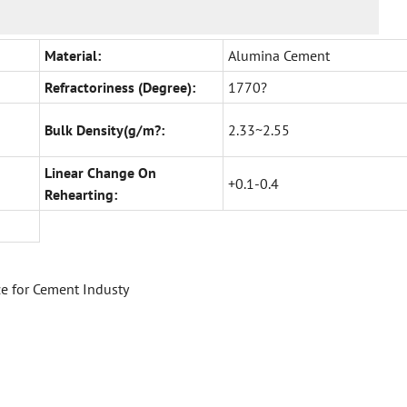
Material:
Alumina Cement
Refractoriness (Degree):
1770?
Bulk Density(g/m?:
2.33~2.55
Linear Change On
+0.1-0.4
Rehearting:
ze for Cement Industy