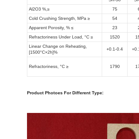
Al2O3 %,≥
75
Cold Crushing Strength, MPa ≥
54
Apparent Porosity, % ≤
23
Refractoriness Under Load, °C ≥
1520
1
Linear Change on Reheating,
+0.1-0.4
+0.
[1500°C×2h]%
Refractoriness, °C ≥
1790
1
Product Photoes For Different Type: