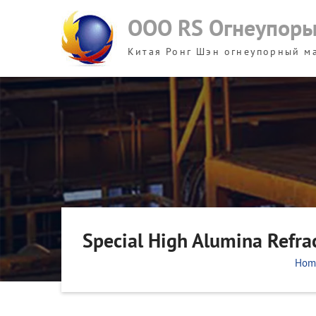
Skip
ООО RS Огнеупор
to
content
Китая Ронг Шэн огнеупорный м
Special High Alumina Refrac
Hom