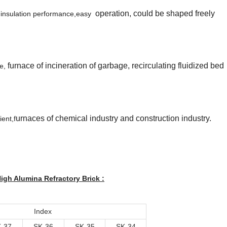
operation, could be shaped freely
l insulation performance,easy
furnace of incineration of garbage, recirculating fluidized bed
e,
urnaces of chemical industry and construction industry.
ent,f
igh Alumina Refractory Brick :
Index
-37
SK-36
SK-35
SK-34