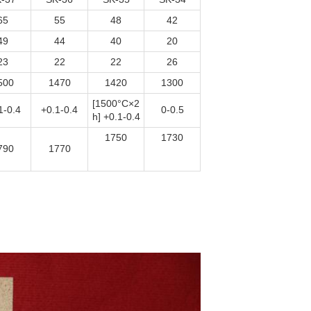
65
55
48
42
49
44
40
20
23
22
22
26
500
1470
1420
1300
[1500°C×2
1-0.4
+0.1-0.4
0-0.5
h] +0.1-0.4
1750
1730
790
1770