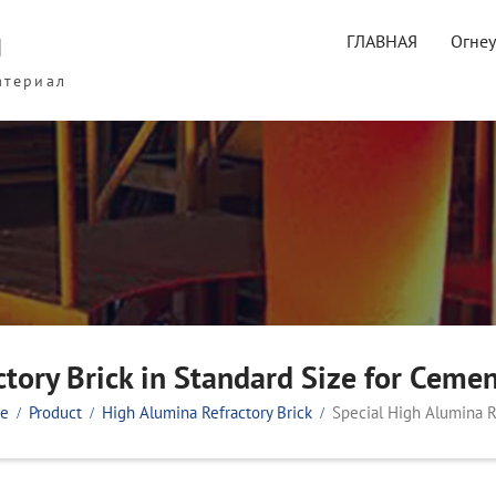
ы
ГЛАВНАЯ
Огне
атериал
tory Brick in Standard Size for Cemen
e
Product
High Alumina Refractory Brick
Special High Alumina R