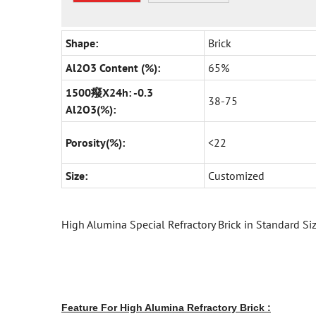
Shape:
Brick
Al2O3 Content (%):
65%
1500癈X24h: -0.3
38-75
Al2O3(%):
Porosity(%):
<22
Size:
Customized
High Alumina Special Refractory Brick in Standard Si
Feature For High Alumina Refractory Brick :