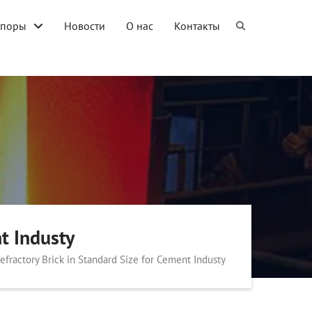
упоры
Новости
О нас
Контакты
t Industy
efractory Brick in Standard Size for Cement Industy