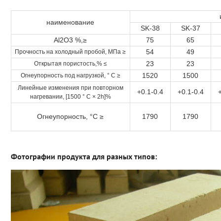
наименование
SK-38
SK-37
Al2O3 %,≥
75
65
54
49
Прочность на холодный пробой, МПа ≥
23
23
Открытая пористость,% ≤
1520
1500
Огнеупорность под нагрузкой, ° C ≥
Линейные изменения при повторном
+0.1-0.4
+0.1-0.4
нагревании, [1500 ° C × 2h]%
Огнеупорность, °C ≥
1790
1790
Фотографии продукта для разных типов: