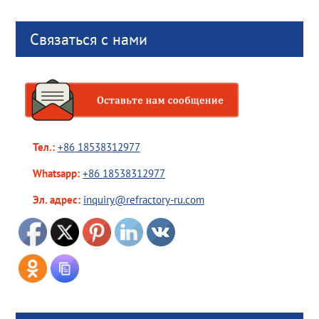
Связаться с нами
Тел.:
+86 18538312977
Whatsapp:
+86 18538312977
Эл. адрес:
inquiry@refractory-ru.com