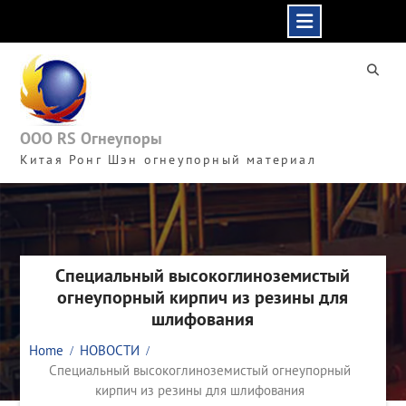
Skip
to
content
ООО RS Огнеупоры
Китая Ронг Шэн огнеупорный материал
Специальный высокоглиноземистый
огнеупорный кирпич из резины для
шлифования
Home
НОВОСТИ
Специальный высокоглиноземистый огнеупорный
кирпич из резины для шлифования