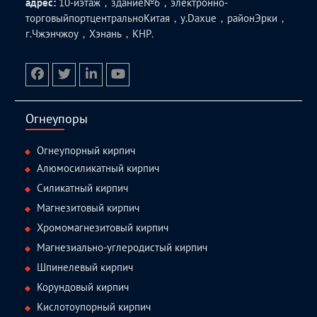
адрес:
10-йэтаж，здание№6，электронно-
торговыйпортцентральноКитая，у.Daxue，районЭрки，
г.Чжэнчжоу，Хэнань，КНР.
facebook
twitter.com
linkedin
youtube
Огнеупоры
Огнеупорный кирпич
Алюмосиликатный кирпич
Силикатный кирпич
Магнезитовый кирпич
Хромомагнезитовый кирпич
Магнезиально-углеродистый кирпич
Шпинелевый кирпич
Корундовый кирпич
Кислотоупорный кирпич