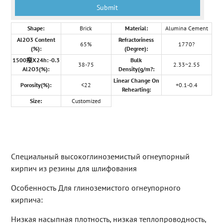
Shape:
Brick
Material:
Alumina Cement
Al2O3 Content
Refractoriness
65%
1770?
(%):
(Degree):
1500癈X24h: -0.3
Bulk
38-75
2.33~2.55
Al2O3(%):
Density(g/m?:
Linear Change On
Porosity(%):
<22
+0.1-0.4
Rehearting:
Size:
Customized
Специальный высокоглиноземистый огнеупорный
кирпич из резины для шлифования
Особенность Для глиноземистого огнеупорного
кирпича:
Низкая насыпная плотность, низкая теплопроводность,