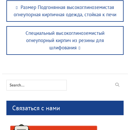
Post
Previous
Размер Подгонянная высокоглиноземистая
navigation
post:
огнеупорная кирпичная одежда, стойкая к печи
Next
Специальный высокоглиноземистый
post:
огнеупорный кирпич из резины для
шлифования
Search
for:
Связаться с нами