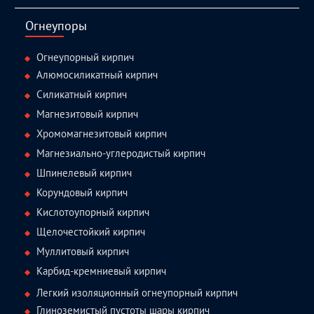
facebook
twitter.com
linkedin
youtube
Огнеупоры
Огнеупорный кирпич
Алюмосиликатный кирпич
Силикатный кирпич
Магнезитовый кирпич
Хромомагнезитовый кирпич
Магнезиально-углеродистый кирпич
Шпинелевый кирпич
Корундовый кирпич
Кислотоупорный кирпич
Щелочестойкий кирпич
Муллитовый кирпич
Карбид-кремниевый кирпич
Легкий изоляционный огнеупорный кирпич
Глиноземистый пустоты шары кирпич