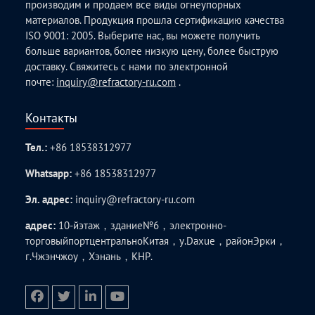
производим и продаем все виды огнеупорных
материалов. Продукция прошла сертификацию качества
ISO 9001: 2005. Выберите нас, вы можете получить
больше вариантов, более низкую цену, более быструю
доставку. Свяжитесь с нами по электронной
почте:
inquiry@refractory-ru.com
.
Контакты
Тел.:
+86 18538312977
Whatsapp:
+86 18538312977
Эл. адрес:
inquiry@refractory-ru.com
адрес:
10-йэтаж，здание№6，электронно-
торговыйпортцентральноКитая，у.Daxue，районЭрки，
г.Чжэнчжоу，Хэнань，КНР.