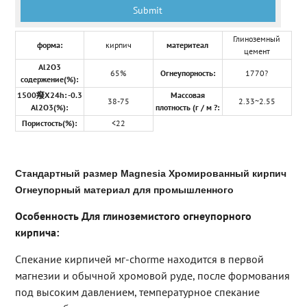
Глиноземный
форма:
кирпич
материтеал
цемент
Al2O3
65%
Огнеупорность:
1770?
содержение(%):
1500癈X24h: -0.3
Массовая
38-75
2.33~2.55
Al2O3(%):
плотность (г / м ?:
Пористость(%):
<22
Стандартный размер Magnesia Хромированный кирпич
Огнеупорный материал для промышленного
Особенность Для глиноземистого огнеупорного
кирпича:
Спекание кирпичей мг-chorme находится в первой
магнезии и обычной хромовой руде, после формования
под высоким давлением, температурное спекание