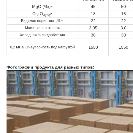
MgO (%),≥
45
50
Cr
O
≥
18
16
2
3(%)
22
22
Видимая пористость,% ≤
3.05
3.0
Массовая плотность
30
30
Холодная сила дробления
1550
1550
0,2 МПа Огнеупорность под нагрузкой
Фотографии продукта для разных типов: