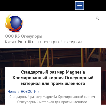
Skip
to
content
ООО RS Огнеупоры
Китая Ронг Шэн огнеупорный материал
Стандартный размер Magnesia
Хромированный кирпич Огнеупорный
материал для промышленного
Home
НОВОСТИ
Стандартный размер Magnesia Хромированный кирпич
Огнеупорный материал для промышленного