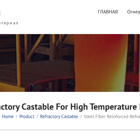
ы
ГЛАВНАЯ
Огне
атериал
actory Castable For High Temperature I
Home
Product
Refractory Castable
Steel Fiber Reinforced Refra