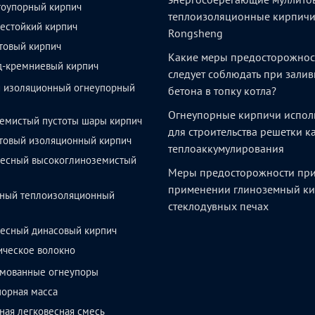
тоупорный кирпич
теплоизоляционные кирпич
естойкий кирпич
Rongsheng
товый кирпич
Какие меры предосторожнос
д-кремниевый кирпич
следует соблюдать при залив
й изоляционный огнеупорный
бетона в топку котла?
Огнеупорные кирпичи испол
емистый пустоты шары кирпич
для строительства решетки 
товый изоляционный кирпич
теплоаккумулирования
весный высокоглиноземистый
Меры предосторожности пр
применении глиноземный ки
ный теплоизоляционный
стеклодувных печах
весный динасовый кирпич
ическое волокно
мованные огнеупоры
орная масса
ая легковесная смесь