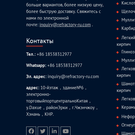
Кисло
больше вариантов, более низкую цену,
Щелоч
более быструю доставку. Свяжитесь с
нами по электронной
Мулли
почте:
inquiry@refractory-ru.com
.
Карби
Легки
Контакты
кирпич
Глиноз
Тел.:
+86 18538312977
Мулли
Whatsapp:
+86 18538312977
Легко
кирпич
Эл. адрес:
inquiry@refractory-ru.com
Шамот
адрес:
10-йэтаж，здание№6，
кирпич
электронно-
Легко
торговыйпортцентральноКитая，
Керам
у.Daxue，районЭрки，г.Чжэнчжоу，
Хэнань，КНР.
Нефор
Огнеуп
Шамотн