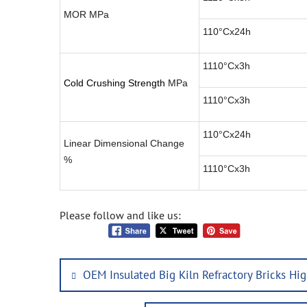
MOR MPa
110°Cx24h
1110°Cx3h
Cold
Crushing
Strength
MPa
1110°Cx3h
110°Cx24h
Linear Dimensional Change
%
1110°Cx3h
Please follow and like us:
Post
Previous
OEM Insulated Big Kiln Refractory Bricks Hi
navigation
post: