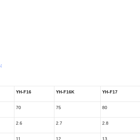
s
:
YH-F16
YH-F16K
YH-F17
70
75
80
2.6
2.7
2.8
11
12
13