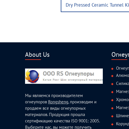
Next
Dry Pressed Ceramic Tunnel K
post:
About Us
Огнеу
Огнеу
Алюмо
Силик
Магне
Мы являемся производителем
Хромо
огнеупоров
Rongsheng
, производим и
Магне
продаем все виды огнеупорных
материалов. Продукция прошла
Шпине
сертификацию качества ISO 9001: 2005.
Корун
Выберите нас, вы можете получить