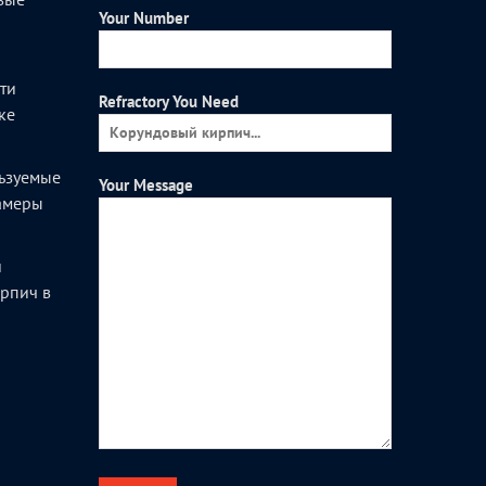
Your Number
и
ти
Refractory You Need
ке
ьзуемые
Your Message
камеры
и
рпич в