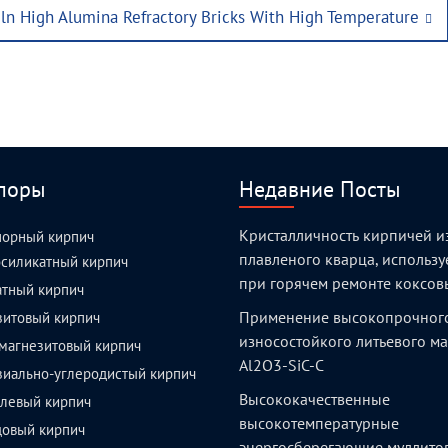
iln High Alumina Refractory Bricks With High Temperature
поры
Недавние Посты
Кристалличность кирпичей и
порный кирпич
плавленого кварца, использ
силикатный кирпич
при горячем ремонте коксов
атный кирпич
Применение высокопрочног
зитовый кирпич
износостойкого литьевого м
магнезитовый кирпич
Al2O3-SiC-C
зиально-углеродистый кирпич
Высококачественные
левый кирпич
высокотемпературные
довый кирпич
энергосберегающие муллито