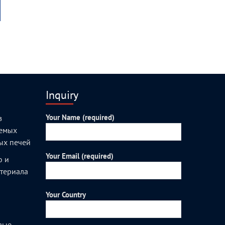
Inquiry
Your Name (required)
з
уемых
ых печей
Your Email (required)
о и
атериала
Your Country
вые