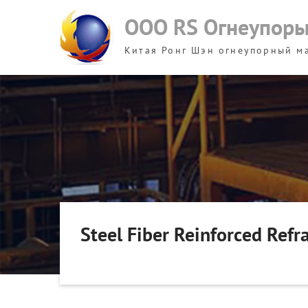
Skip
ООО RS Огнеупор
to
content
Китая Ронг Шэн огнеупорный м
Steel Fiber Reinforced Refr