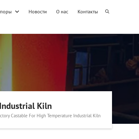
упоры
Новости
О нас
Контакты
ndustrial Kiln
ctory Castable For High Temperature Industrial Kiln