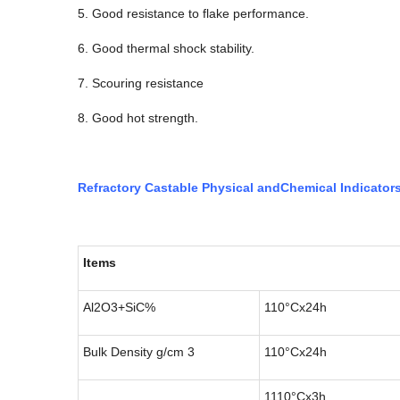
5. Good resistance to flake performance.
6. Good thermal shock stability.
7. Scouring resistance
8. Good hot strength.
Refractory Castable Physical
and
Chemical
Indicator
Items
Al2O3+SiC%
110°Cx24h
Bulk Density g/cm 3
110°Cx24h
1110°Cx3h