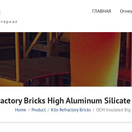
ы
ГЛАВНАЯ
Огне
атериал
actory Bricks High Aluminum Silicate
Home
Product
Kiln Refractory Bricks
OEM Insulated Big 