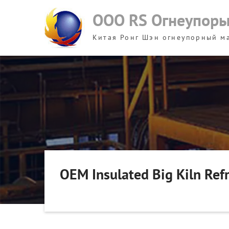
Skip
ООО RS Огнеупор
to
content
Китая Ронг Шэн огнеупорный м
OEM Insulated Big Kiln Refr