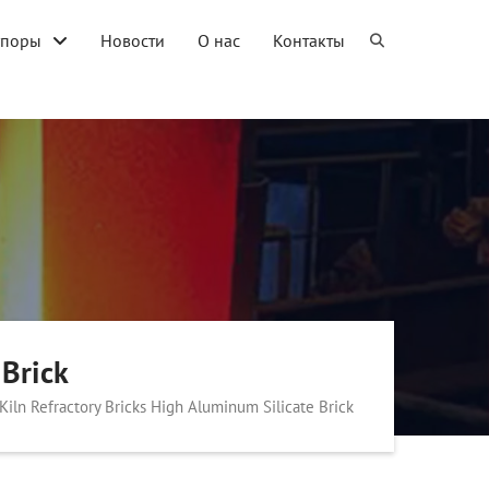
упоры
Новости
О нас
Контакты
 Brick
Kiln Refractory Bricks High Aluminum Silicate Brick