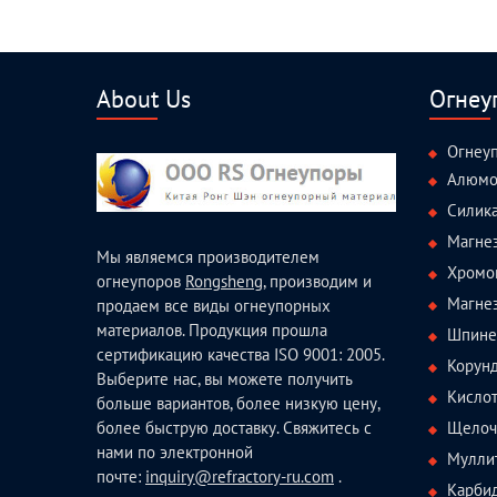
About Us
Огнеу
Огнеу
Алюмо
Силик
Магне
Мы являемся производителем
Хромо
огнеупоров
Rongsheng
, производим и
Магне
продаем все виды огнеупорных
материалов. Продукция прошла
Шпине
сертификацию качества ISO 9001: 2005.
Корун
Выберите нас, вы можете получить
Кисло
больше вариантов, более низкую цену,
Щелоч
более быструю доставку. Свяжитесь с
нами по электронной
Мулли
почте:
inquiry@refractory-ru.com
.
Карби