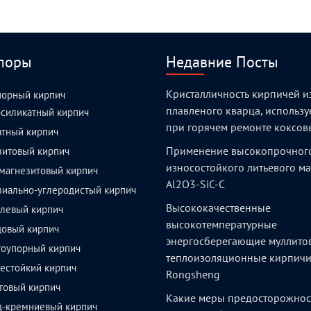
поры
Недавние Посты
Кристалличность кирпичей и
порный кирпич
плавленого кварца, использ
силикатный кирпич
при горячем ремонте коксов
атный кирпич
Применение высокопрочног
зитовый кирпич
износостойкого литьевого м
магнезитовый кирпич
Al2O3-SiC-C
зиально-углеродистый кирпич
Высококачественные
левый кирпич
высокотемпературные
довый кирпич
энергосберегающие муллито
тоупорный кирпич
теплоизоляционные кирпич
естойкий кирпич
Rongsheng
товый кирпич
Какие меры предосторожнос
д-кремниевый кирпич