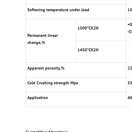
Softening temperature under load
1
+0
1500
°
CX2H
-0
Permanent linear
change,%
1450
°
CX2H
Apparent porosity,%
2
Cold Crushing strength Mpa
5
Application
Al