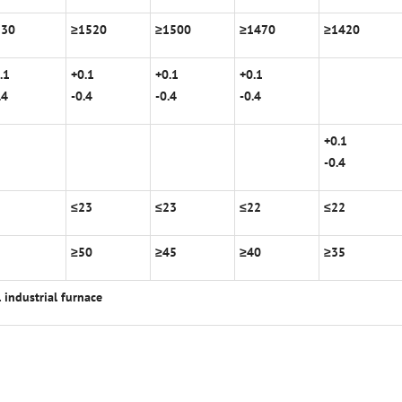
530
≥
1520
≥
1500
≥
1470
≥
1420
.1
+0.1
+0.1
+0.1
.4
-0.4
-0.4
-0.4
+0.1
-0.4
2
≤
23
≤
23
≤
22
≤
22
5
≥
50
≥
45
≥
40
≥
35
l industrial furnace