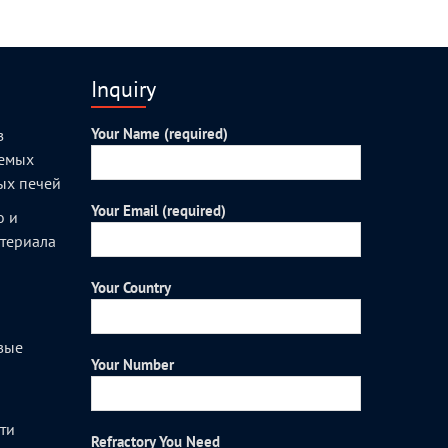
Inquiry
Your Name (required)
з
уемых
ых печей
Your Email (required)
о и
атериала
Your Country
вые
Your Number
и
ти
Refractory You Need