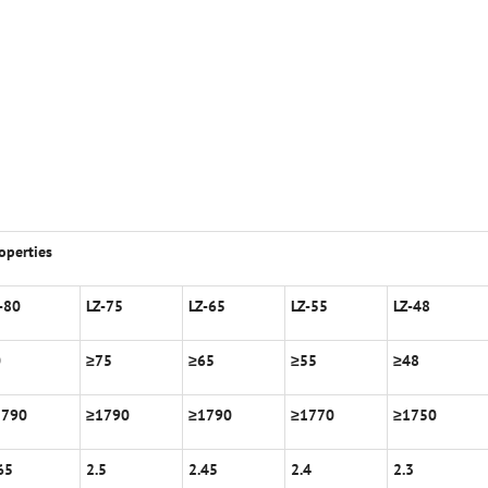
operties
-80
LZ-75
LZ-65
LZ-55
LZ-48
0
≥
75
≥
65
≥
55
≥
48
1790
≥
1790
≥
1790
≥
1770
≥
1750
65
2.5
2.45
2.4
2.3