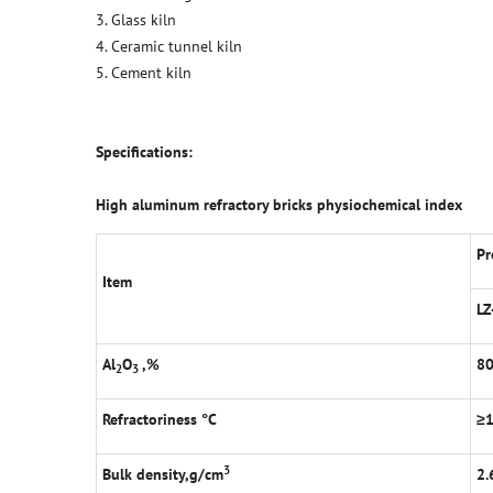
3. Glass kiln
4. Ceramic tunnel kiln
5. Cement kiln
Specifications:
High aluminum refractory bricks physiochemical index
Pr
Item
LZ
Al
O
,%
8
2
3
Refractoriness
°
C
≥
3
Bulk density,g/cm
2.