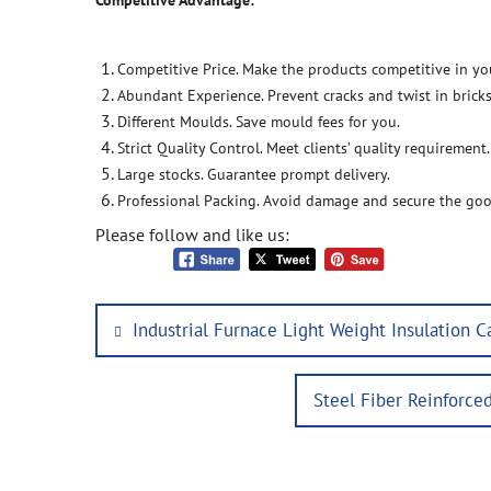
Competitive Advantage:
Competitive Price. Make the products competitive in yo
Abundant Experience. Prevent cracks and twist in bricks
Different Moulds. Save mould fees for you.
Strict Quality Control. Meet clients’ quality requirement.
Large stocks. Guarantee prompt delivery.
Professional Packing. Avoid damage and secure the goo
Please follow and like us:
Post
Previous
Industrial Furnace Light Weight Insulation C
navigation
post:
Next
Steel Fiber Reinforced
post: