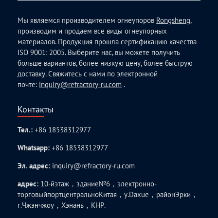
Мы являемся производителем огнеупоров
Rongsheng
,
производим и продаем все виды огнеупорных
материалов. Продукция прошла сертификацию качества
ISO 9001: 2005. Выберите нас, вы можете получить
больше вариантов, более низкую цену, более быструю
доставку. Свяжитесь с нами по электронной
почте:
inquiry@refractory-ru.com
.
Контакты
Тел.:
+86 18538312977
Whatsapp:
+86 18538312977
Эл. адрес:
inquiry@refractory-ru.com
адрес:
10-йэтаж，здание№6，электронно-
торговыйпортцентральноКитая，у.Daxue，районЭрки，
г.Чжэнчжоу，Хэнань，КНР.