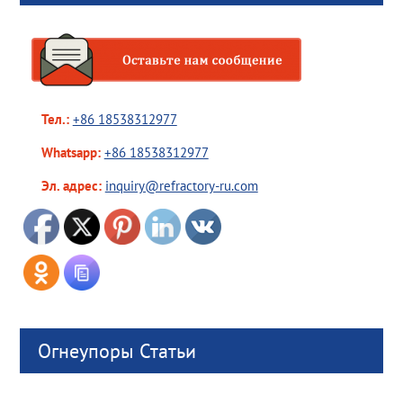
Тел.:
+86 18538312977
Whatsapp:
+86 18538312977
Эл. адрес:
inquiry@refractory-ru.com
Огнеупоры Статьи