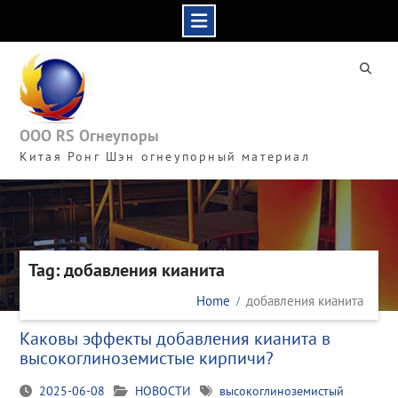
Skip
to
content
ООО RS Огнеупоры
Китая Ронг Шэн огнеупорный материал
Tag: добавления кианита
Home
добавления кианита
Каковы эффекты добавления кианита в
высокоглиноземистые кирпичи?
2025-06-08
НОВОСТИ
высокоглиноземистый