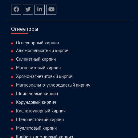
facebook
twitter.com
linkedin
youtube
Огнеупоры
Огнеупорный кирпич
Алюмосиликатный кирпич
Силикатный кирпич
Магнезитовый кирпич
Хромомагнезитовый кирпич
Магнезиально-углеродистый кирпич
Шпинелевый кирпич
Корундовый кирпич
Кислотоупорный кирпич
Щелочестойкий кирпич
Муллитовый кирпич
Карбид-кремниевый кирпич