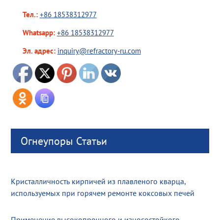
Тел.:
+86 18538312977
Whatsapp:
+86 18538312977
Эл. адрес:
inquiry@refractory-ru.com
Огнеупоры Статьи
Кристалличность кирпичей из плавленого кварца,
используемых при горячем ремонте коксовых печей
Применение высокопрочного и износостойкого