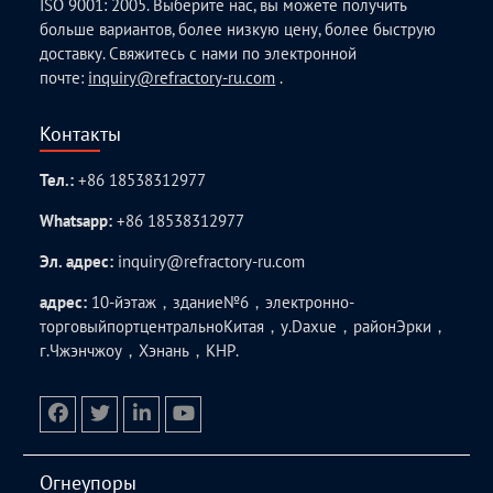
ISO 9001: 2005. Выберите нас, вы можете получить
больше вариантов, более низкую цену, более быструю
доставку. Свяжитесь с нами по электронной
почте:
inquiry@refractory-ru.com
.
Контакты
Тел.:
+86 18538312977
Whatsapp:
+86 18538312977
Эл. адрес:
inquiry@refractory-ru.com
адрес:
10-йэтаж，здание№6，электронно-
торговыйпортцентральноКитая，у.Daxue，районЭрки，
г.Чжэнчжоу，Хэнань，КНР.
facebook
twitter.com
linkedin
youtube
Огнеупоры