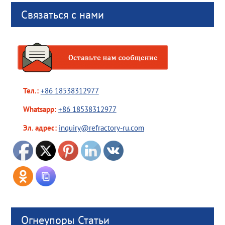
Связаться с нами
Тел.:
+86 18538312977
Whatsapp:
+86 18538312977
Эл. адрес:
inquiry@refractory-ru.com
Огнеупоры Статьи