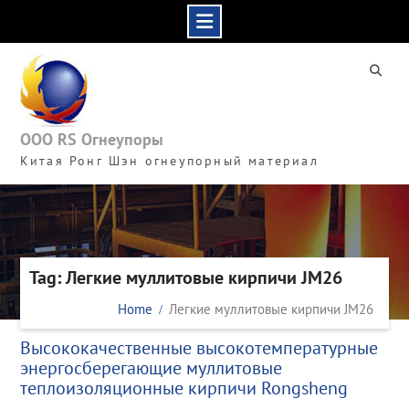
Skip
to
content
ООО RS Огнеупоры
Китая Ронг Шэн огнеупорный материал
Tag: Легкие муллитовые кирпичи JM26
Home
Легкие муллитовые кирпичи JM26
Высококачественные высокотемпературные
энергосберегающие муллитовые
теплоизоляционные кирпичи Rongsheng