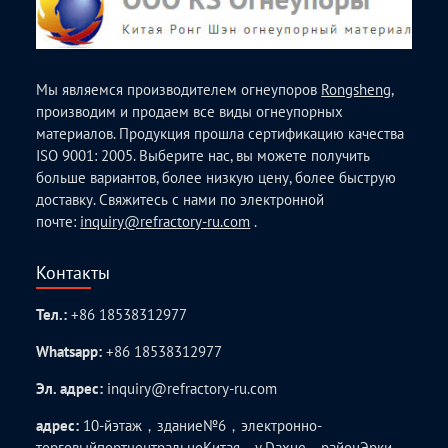
Мы являемся производителем огнеупоров
Rongsheng
,
производим и продаем все виды огнеупорных
материалов. Продукция прошла сертификацию качества
ISO 9001: 2005. Выберите нас, вы можете получить
больше вариантов, более низкую цену, более быструю
доставку. Свяжитесь с нами по электронной
почте:
inquiry@refractory-ru.com
.
Контакты
Тел.:
+86 18538312977
Whatsapp:
+86 18538312977
Эл. адрес:
inquiry@refractory-ru.com
адрес:
10-йэтаж，здание№6，электронно-
торговыйпортцентральноКитая，у.Daxue，районЭрки，