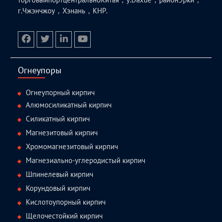
г.Чжэнчжоу，Хэнань，КНР.
facebook
twitter.com
linkedin
youtube
Огнеупоры
Огнеупорный кирпич
Алюмосиликатный кирпич
Силикатный кирпич
Магнезитовый кирпич
Хромомагнезитовый кирпич
Магнезиально-углеродистый кирпич
Шпинелевый кирпич
Корундовый кирпич
Кислотоупорный кирпич
Щелочестойкий кирпич