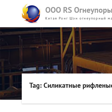
Skip
ООО RS Огнеупор
to
content
Китая Ронг Шэн огнеупорный м
Tag: Силикатные рифленые