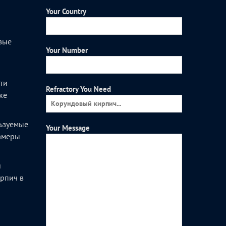
Your Country
вые
Your Number
и
ти
Refractory You Need
ке
ьзуемые
Your Message
камеры
и
рпич в