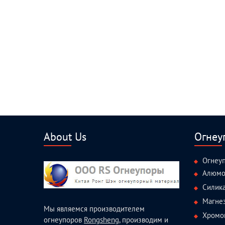
About Us
Огнеу
Огнеу
Алюмо
Силик
Магне
Мы являемся производителем
Хромо
огнеупоров
Rongsheng
, производим и