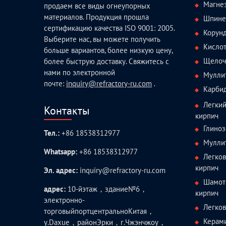
Магне
продаем все виды огнеупорных
материалов. Продукция прошла
Шпине
сертификацию качества ISO 9001: 2005.
Корун
Выберите нас, вы можете получить
Кисло
больше вариантов, более низкую цену,
Щелоч
более быструю доставку. Свяжитесь с
нами по электронной
Мулли
почте:
inquiry@refractory-ru.com
.
Карби
Легки
Контакты
кирпич
Глиноз
Тел.:
+86 18538312977
Мулли
Whatsapp:
+86 18538312977
Легко
кирпич
Эл. адрес:
inquiry@refractory-ru.com
Шамот
адрес:
10-йэтаж，здание№6，
кирпич
электронно-
Легко
торговыйпортцентральноКитая，
Керам
у.Daxue，районЭрки，г.Чжэнчжоу，