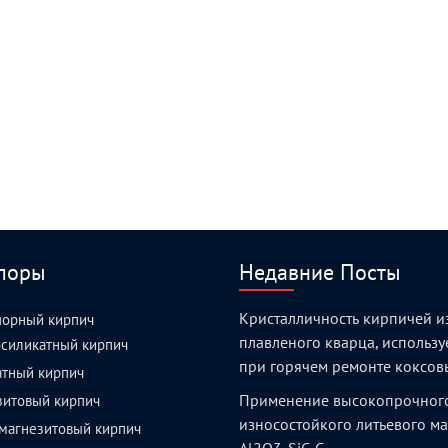
поры
Недавние Посты
Кристалличность кирпичей и
порный кирпич
плавленого кварца, использ
силикатный кирпич
при горячем ремонте коксов
атный кирпич
Применение высокопрочног
зитовый кирпич
износостойкого литьевого м
магнезитовый кирпич