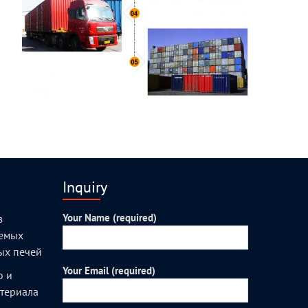
Inquiry
Your Name (required)
з
уемых
ых печей
Your Email (required)
о и
атериала