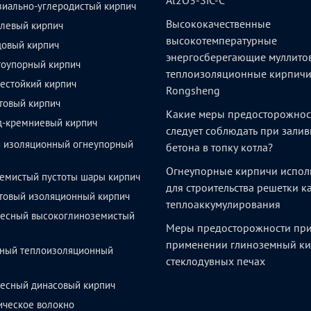
Al2O3-SiC-C
зиально-углеродистый кирпич
Высококачественные
левый кирпич
высокотемпературные
довый кирпич
энергосберегающие муллито
тоупорный кирпич
теплоизоляционные кирпич
естойкий кирпич
Rongsheng
товый кирпич
Какие меры предосторожнос
д-кремниевый кирпич
следует соблюдать при залив
й изоляционный огнеупорный
бетона в топку котла?
Огнеупорные кирпичи испол
емистый пустоты шары кирпич
для строительства решетки 
товый изоляционный кирпич
теплоаккумулирования
весный высокоглиноземистый
Меры предосторожности пр
применении глиноземный ки
ный теплоизоляционный
стеклодувных печах
весный динасовый кирпич
ическое волокно