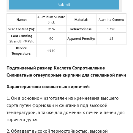
Aluminum Silicate
Name:
Material:
Alumina Cement
Brick
SiO2 Content (%):
91%
Refractoriness:
1790
Cold Crushing
90
Apparent Porosity:
18
Strength (MPa):
Rervice
1550
Temperature:
Подгоняемый размер Кислота Сопротивление
Силикатные огнеупорные кирпичи для стеклянной печи
Характеристики силикатных кирпичей:
1. Он в основном изготовлен из кремнезема высшего
сорта путем формовки и сжигания под высокой
температурой, а также для доменных печей и печей для
горячего дутья.
2. Обладает высокой термостойкостью, высокой