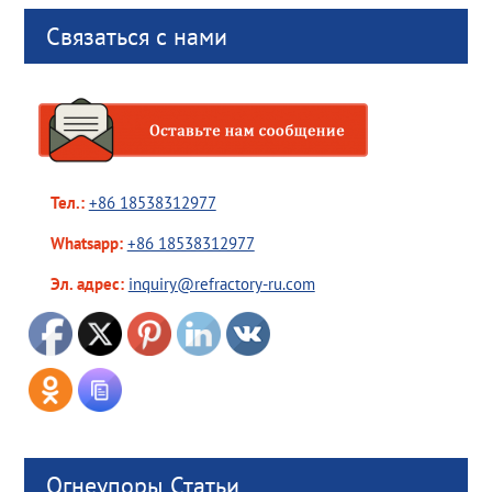
Связаться с нами
Тел.:
+86 18538312977
Whatsapp:
+86 18538312977
Эл. адрес:
inquiry@refractory-ru.com
Огнеупоры Статьи