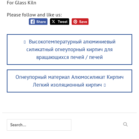
Please follow and like us:
Post
Previous
Высокотемпературный алюминиевый
navigation
post:
силикатный огнеупорный кирпич для
вращающихся печей / печей
Next
Огнеупорный материал Алюмосиликат Кирпич
post:
Легкий изоляционный кирпич
Search
for: