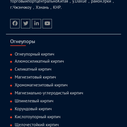
торговыйпортцентральноКитая，у.Daxue，районЭрки，
г.Чжэнчжоу，Хэнань，КНР.
facebook
twitter.com
linkedin
youtube
Огнеупоры
Огнеупорный кирпич
Алюмосиликатный кирпич
Силикатный кирпич
Магнезитовый кирпич
Хромомагнезитовый кирпич
Магнезиально-углеродистый кирпич
Шпинелевый кирпич
Корундовый кирпич
Кислотоупорный кирпич
Щелочестойкий кирпич