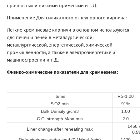
прочностью и низкими примесями и т. Д.
Применение Для силикатного огнеупорного кирпича:
Легкие кремниевые кирпичи в основном используются
для печей и печей в металлургической,
металлургической, энергетической, химической
промышленности, а также в электроэнергетике и
машиностроении и т. Д.
Физико-химические показатели для кремнезема:
Items
RS-1.00
SiO2 min
91%
Bulk Density g/cm3
1.00
C.C. strength M/pa min
2.0
1450 
Liner change after reheating max
0.5
Refractoriness under load (0.1Mpa) (min)
1400