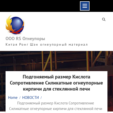
Skip
to
content
ООО RS Огнеупоры
Китая Ронг Шэн огнеупорный материал
Подгоняемый размер Кислота
Сопротивление Силикатные огнеупорные
кирпичи для стеклянной печи
Home
НОВОСТИ
Подгоняемый размер Кислота Сопротивление
Силикатные огнеупорные кирпичи для стеклянной печи