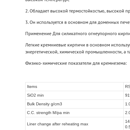
2. Обладает высокой термостойкостью, высокой пр
3. Он используется в основном для доменных печей
Применение Для силикатного огнеупорного кирпи
Легкие кремниевые кирпичи в основном использую
энергетической, химической промышленности, а та
Физико-химические показатели для кремнезема:
Items
RS
SiO2 min
9
Bulk Density g/cm3
1.
C.C. strength M/pa min
2.
14
Liner change after reheating max
0.