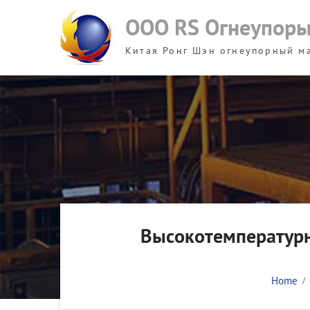
Skip
ООО RS Огнеупор
to
content
Китая Ронг Шэн огнеупорный м
Высокотемператур
Home