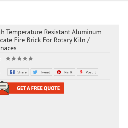
gh Temperature Resistant Aluminum
icate Fire Brick For Rotary Kiln /
rnaces
g:
: