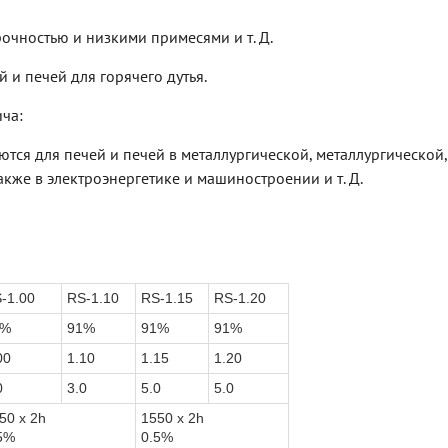
очностью и низкими примесями и т. Д.
 и печей для горячего дутья.
ча:
тся для печей и печей в металлургической, металлургической,
кже в электроэнергетике и машиностроении и т. Д.
-1.00
RS-1.10
RS-1.15
RS-1.20
1%
91%
91%
91%
00
1.10
1.15
1.20
0
3.0
5.0
5.0
50 x 2h
1550 x 2h
5%
0.5%