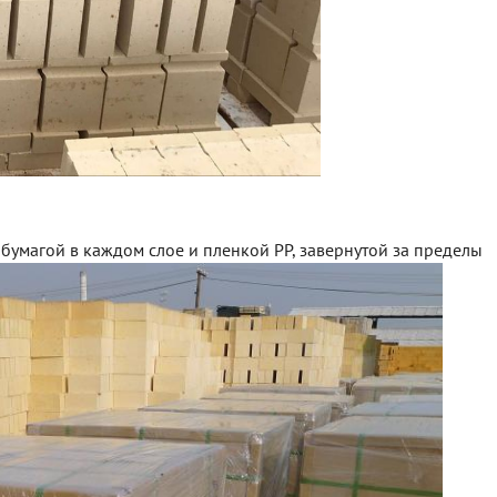
умагой в каждом слое и пленкой PP, завернутой за пределы