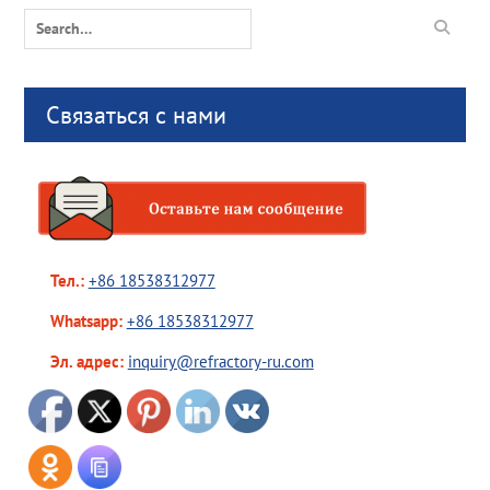
Search
for:
Связаться с нами
Тел.:
+86 18538312977
Whatsapp:
+86 18538312977
Эл. адрес:
inquiry@refractory-ru.com