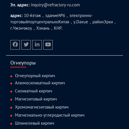
Эл. адрес:
inquiry@refractory-ru.com
адрес:
10-йэтаж，здание№6，электронно-
торговыйпортцентральноКитая，у.Daxue，районЭрки，
г.Чжэнчжоу，Хэнань，КНР.
facebook
twitter.com
linkedin
youtube
Огнеупоры
Огнеупорный кирпич
Алюмосиликатный кирпич
Силикатный кирпич
Магнезитовый кирпич
Хромомагнезитовый кирпич
Магнезиально-углеродистый кирпич
Шпинелевый кирпич