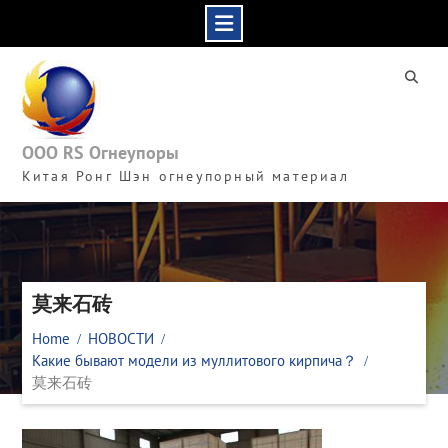
Skip
to
content
ООО RS Огнеупоры
Китая Ронг Шэн огнеупорный материал
莫来石砖
Home
НОВОСТИ
Какие бывают модели из муллитового кирпича？
莫来石砖