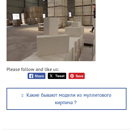
Please follow and like us:
Post
Previous
Какие бывают модели из муллитового
navigation
post:
кирпича？