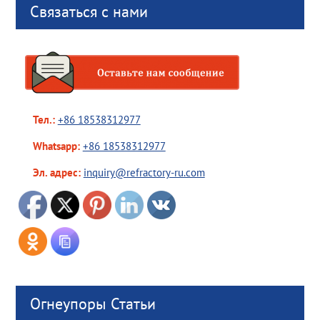
Связаться с нами
Тел.:
+86 18538312977
Whatsapp:
+86 18538312977
Эл. адрес:
inquiry@refractory-ru.com
Огнеупоры Статьи