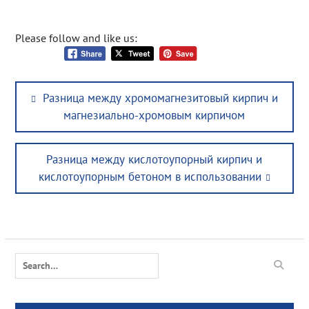
Please follow and like us:
Post
Previous
Разница между хромомагнезитовый кирпич и
navigation
post:
магнезиально-хромовым кирпичом
Next
Разница между кислотоупорный кирпич и
post:
кислотоупорным бетоном в использовании
Search
for: