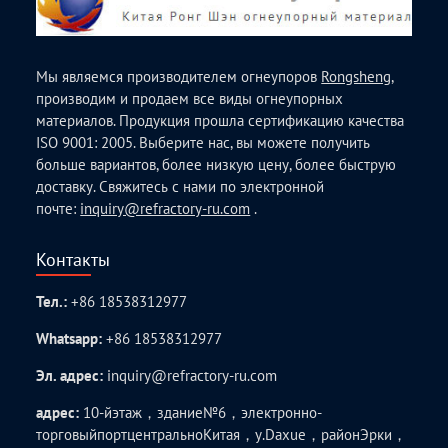
Мы являемся производителем огнеупоров
Rongsheng
,
производим и продаем все виды огнеупорных
материалов. Продукция прошла сертификацию качества
ISO 9001: 2005. Выберите нас, вы можете получить
больше вариантов, более низкую цену, более быструю
доставку. Свяжитесь с нами по электронной
почте:
inquiry@refractory-ru.com
.
Контакты
Тел.:
+86 18538312977
Whatsapp:
+86 18538312977
Эл. адрес:
inquiry@refractory-ru.com
адрес:
10-йэтаж，здание№6，электронно-
торговыйпортцентральноКитая，у.Daxue，районЭрки，