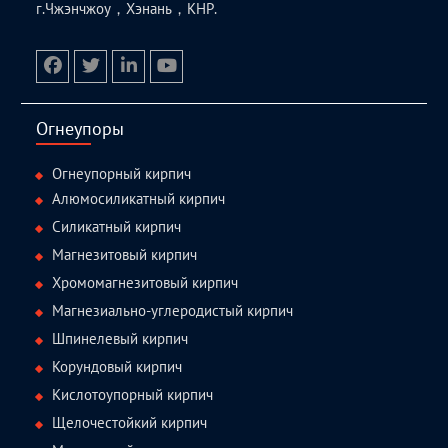
г.Чжэнчжоу，Хэнань，КНР.
facebook
twitter.com
linkedin
youtube
Огнеупоры
Огнеупорный кирпич
Алюмосиликатный кирпич
Силикатный кирпич
Магнезитовый кирпич
Хромомагнезитовый кирпич
Магнезиально-углеродистый кирпич
Шпинелевый кирпич
Корундовый кирпич
Кислотоупорный кирпич
Щелочестойкий кирпич