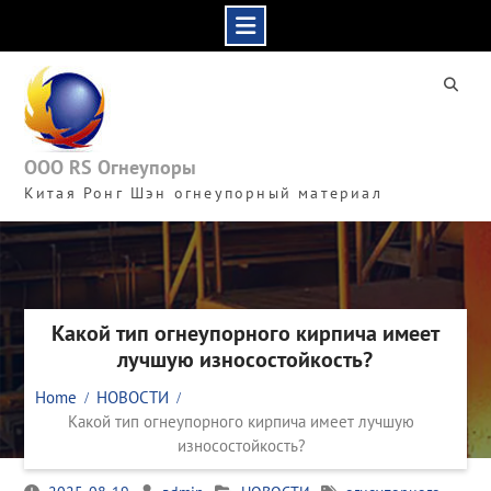
Skip
to
content
ООО RS Огнеупоры
Китая Ронг Шэн огнеупорный материал
Какой тип огнеупорного кирпича имеет
лучшую износостойкость?
Home
НОВОСТИ
Какой тип огнеупорного кирпича имеет лучшую
износостойкость?