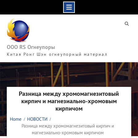
Skip
to
content
ООО RS Огнеупоры
Китая Ронг Шэн огнеупорный материал
Разница между хромомагнезитовый
кирпич и магнезиально-хромовым
кирпичом
Home
НОВОСТИ
Разница между хромомагнезитовый кирпич и
магнезиально-хромовым кирпичом