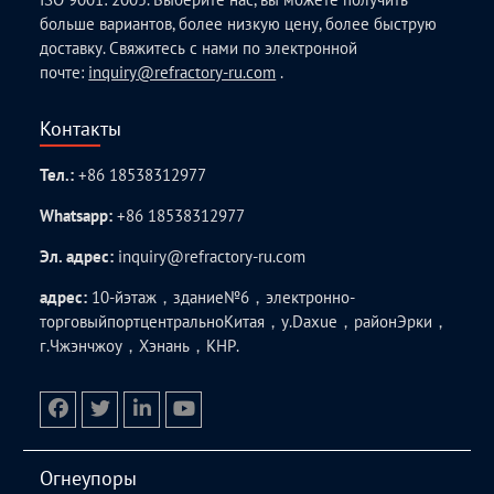
больше вариантов, более низкую цену, более быструю
доставку. Свяжитесь с нами по электронной
почте:
inquiry@refractory-ru.com
.
Контакты
Тел.:
+86 18538312977
Whatsapp:
+86 18538312977
Эл. адрес:
inquiry@refractory-ru.com
адрес:
10-йэтаж，здание№6，электронно-
торговыйпортцентральноКитая，у.Daxue，районЭрки，
г.Чжэнчжоу，Хэнань，КНР.
facebook
twitter.com
linkedin
youtube
Огнеупоры