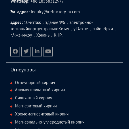
Whatsapp:
+86 18538312977
Эл. адрес:
inquiry@refractory-ru.com
адрес:
10-йэтаж，здание№6，электронно-
торговыйпортцентральноКитая，у.Daxue，районЭрки，
г.Чжэнчжоу，Хэнань，КНР.
facebook
twitter.com
linkedin
youtube
Огнеупоры
Огнеупорный кирпич
Алюмосиликатный кирпич
Силикатный кирпич
Магнезитовый кирпич
Хромомагнезитовый кирпич
Магнезиально-углеродистый кирпич