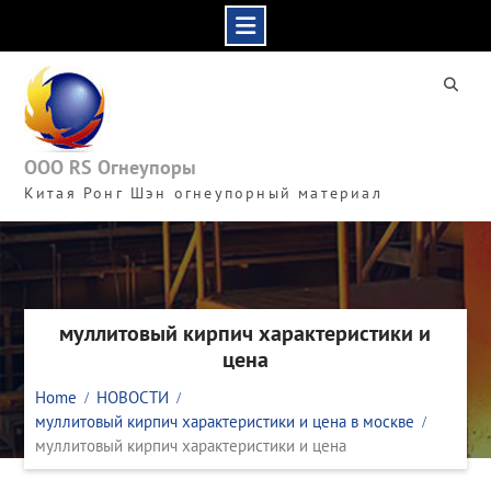
Skip
to
content
ООО RS Огнеупоры
Китая Ронг Шэн огнеупорный материал
муллитовый кирпич характеристики и
цена
Home
НОВОСТИ
муллитовый кирпич характеристики и цена в москве
муллитовый кирпич характеристики и цена