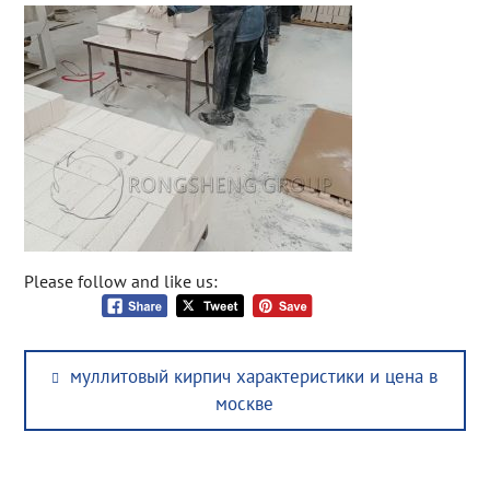
Please follow and like us:
Post
Previous
муллитовый кирпич характеристики и цена в
navigation
post:
москве